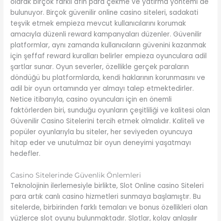
olarak birçok farklı afin para çekme ve yatırma yöntemi de
bulunuyor. Birçok güvenilir online casino siteleri, sadakati
teşvik etmek empieza mevcut kullanıcılarını korumak
amacıyla düzenli reward kampanyaları düzenler. Güvenilir
platformlar, aynı zamanda kullanıcıların güvenini kazanmak
için şeffaf reward kuralları belirler empieza oyunculara adil
şartlar sunar. Oyun severler, özellikle gerçek paraların
döndüğü bu platformlarda, kendi haklarının korunmasını ve
adil bir oyun ortamında yer almayı talep etmektedirler.
Netice itibarıyla, casino oyuncuları için en önemli
faktörlerden biri, sunduğu oyunların çeşitliliği ve kalitesi olan
Güvenilir Casino Sitelerini tercih etmek olmalıdır. Kaliteli ve
popüler oyunlarıyla bu siteler, her seviyeden oyuncuya
hitap eder ve unutulmaz bir oyun deneyimi yaşatmayı
hedefler.
Casino Sitelerinde Güvenlik Önlemleri
Teknolojinin ilerlemesiyle birlikte, Slot Online casino Siteleri
para artık canlı casino hizmetleri sunmaya başlamıştır. Bu
sitelerde, birbirinden farklı temaları ve bonus özellikleri olan
yüzlerce slot oyunu bulunmaktadır. Slotlar, kolay anlaşılır