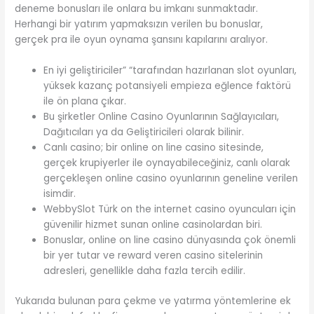
deneme bonusları ile onlara bu imkanı sunmaktadır.
Herhangi bir yatırım yapmaksızın verilen bu bonuslar,
gerçek pra ile oyun oynama şansını kapılarını aralıyor.
En iyi geliştiriciler” “tarafından hazırlanan slot oyunları,
yüksek kazanç potansiyeli empieza eğlence faktörü
ile ön plana çıkar.
Bu şirketler Online Casino Oyunlarının Sağlayıcıları,
Dağıtıcıları ya da Geliştiricileri olarak bilinir.
Canlı casino; bir online on line casino sitesinde,
gerçek krupiyerler ile oynayabileceğiniz, canlı olarak
gerçekleşen online casino oyunlarının geneline verilen
isimdir.
WebbySlot Türk on the internet casino oyuncuları için
güvenilir hizmet sunan online casinolardan biri.
Bonuslar, online on line casino dünyasında çok önemli
bir yer tutar ve reward veren casino sitelerinin
adresleri, genellikle daha fazla tercih edilir.
Yukarıda bulunan para çekme ve yatırma yöntemlerine ek