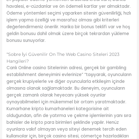
havalesi, e-cüzdanlar ve ön ödemeli kartlar yer almaktadır.
Ödeme yöntemleri seçimi yaparken sitenin güvenilirliği, hızlı
işlem yapma özelliği ve masrafsız olması gibi kriterleri
değerlendirmeniz önerilir. Harika bir bonus teklifi var ve hoş
geldin bonusu dahil olmak üzere birçok tekrardan yükleme
bonusu sunuyorlar.
“Sobre İyi Güvenilir On The Web Casino Siteleri 2023
Hangileri?
Canlı Online casino Sitelerinin adresi, gerçek bir gambling
establishment deneyimini evlerinize” “taşıyarak, oyuncuların
gerçek krupiyelerle ve diğer oyuncularla etkileşim içinde
olmasına olanak sağlamaktadır. Bu deneyim, oyuncuların
gerçek zamanlı olarak heyecanı yüksek oyunlar
oynayabilmeleri için mükemmel bir ortam yaratmaktadır.
Kumarhane kripto kumarhaneleri kategorisine ait
olduğundan, afin de yatırma ve çekme işlemlerinin yanı sıra
bahisler de kripto para birimleri şeklinde yapılır. Henüz
oyunlara vakıf olmayan veya siteyi denemek tercih eden
kullanıcılar için, birçok casino sitesi, cömertçe hazırladıkları