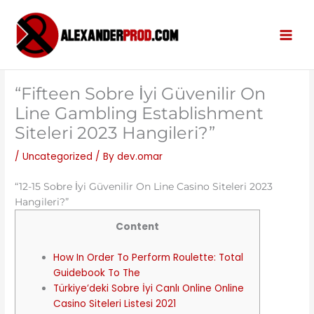
“Fifteen Sobre İyi Güvenilir On
Line Gambling Establishment
Siteleri 2023 Hangileri?”
/
Uncategorized
/ By
dev.omar
“12-15 Sobre İyi Güvenilir On Line Casino Siteleri 2023
Hangileri?”
Content
How In Order To Perform Roulette: Total
Guidebook To The
Türkiye’deki Sobre İyi Canlı Online Online
Casino Siteleri Listesi 2021