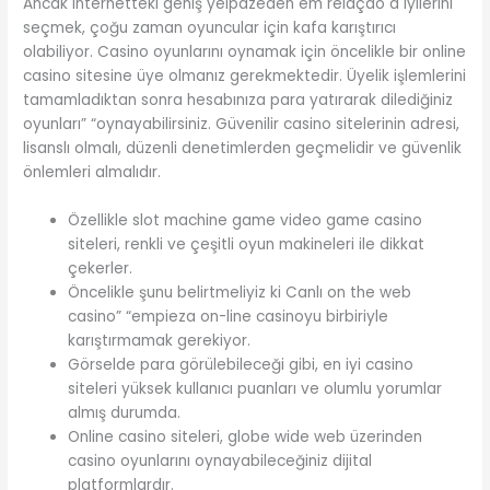
Ancak internetteki geniş yelpazeden em relação à iyilerini
seçmek, çoğu zaman oyuncular için kafa karıştırıcı
olabiliyor. Casino oyunlarını oynamak için öncelikle bir online
casino sitesine üye olmanız gerekmektedir. Üyelik işlemlerini
tamamladıktan sonra hesabınıza para yatırarak dilediğiniz
oyunları” “oynayabilirsiniz. Güvenilir casino sitelerinin adresi,
lisanslı olmalı, düzenli denetimlerden geçmelidir ve güvenlik
önlemleri almalıdır.
Özellikle slot machine game video game casino
siteleri, renkli ve çeşitli oyun makineleri ile dikkat
çekerler.
Öncelikle şunu belirtmeliyiz ki Canlı on the web
casino” “empieza on-line casinoyu birbiriyle
karıştırmamak gerekiyor.
Görselde para görülebileceği gibi, en iyi casino
siteleri yüksek kullanıcı puanları ve olumlu yorumlar
almış durumda.
Online casino siteleri, globe wide web üzerinden
casino oyunlarını oynayabileceğiniz dijital
platformlardır.