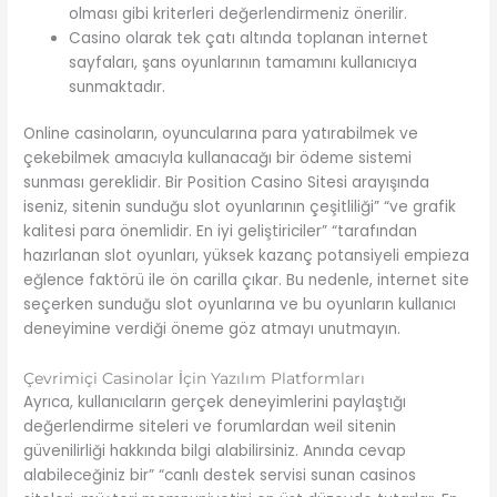
olması gibi kriterleri değerlendirmeniz önerilir.
Casino olarak tek çatı altında toplanan internet
sayfaları, şans oyunlarının tamamını kullanıcıya
sunmaktadır.
Online casinoların, oyuncularına para yatırabilmek ve
çekebilmek amacıyla kullanacağı bir ödeme sistemi
sunması gereklidir. Bir Position Casino Sitesi arayışında
iseniz, sitenin sunduğu slot oyunlarının çeşitliliği” “ve grafik
kalitesi para önemlidir. En iyi geliştiriciler” “tarafından
hazırlanan slot oyunları, yüksek kazanç potansiyeli empieza
eğlence faktörü ile ön carilla çıkar. Bu nedenle, internet site
seçerken sunduğu slot oyunlarına ve bu oyunların kullanıcı
deneyimine verdiği öneme göz atmayı unutmayın.
Çevrimiçi Casinolar İçin Yazılım Platformları
Ayrıca, kullanıcıların gerçek deneyimlerini paylaştığı
değerlendirme siteleri ve forumlardan weil sitenin
güvenilirliği hakkında bilgi alabilirsiniz. Anında cevap
alabileceğiniz bir” “canlı destek servisi sunan casinos