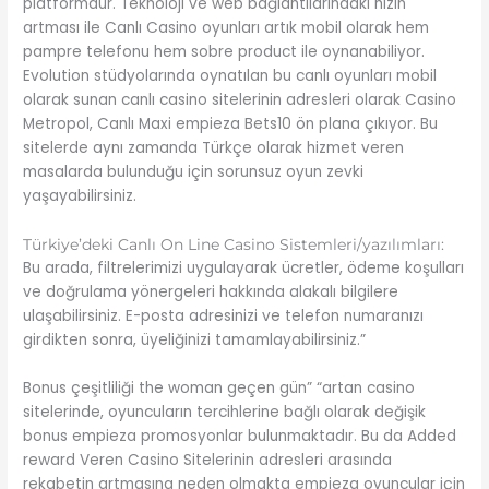
platformdur. Teknoloji ve web bağlantılarındaki hızın
artması ile Canlı Casino oyunları artık mobil olarak hem
pampre telefonu hem sobre product ile oynanabiliyor.
Evolution stüdyolarında oynatılan bu canlı oyunları mobil
olarak sunan canlı casino sitelerinin adresleri olarak Casino
Metropol, Canlı Maxi empieza Bets10 ön plana çıkıyor. Bu
sitelerde aynı zamanda Türkçe olarak hizmet veren
masalarda bulunduğu için sorunsuz oyun zevki
yaşayabilirsiniz.
Türkiye’deki Canlı On Line Casino Sistemleri/yazılımları:
Bu arada, filtrelerimizi uygulayarak ücretler, ödeme koşulları
ve doğrulama yönergeleri hakkında alakalı bilgilere
ulaşabilirsiniz. E-posta adresinizi ve telefon numaranızı
girdikten sonra, üyeliğinizi tamamlayabilirsiniz.”
Bonus çeşitliliği the woman geçen gün” “artan casino
sitelerinde, oyuncuların tercihlerine bağlı olarak değişik
bonus empieza promosyonlar bulunmaktadır. Bu da Added
reward Veren Casino Sitelerinin adresleri arasında
rekabetin artmasına neden olmakta empieza oyuncular için