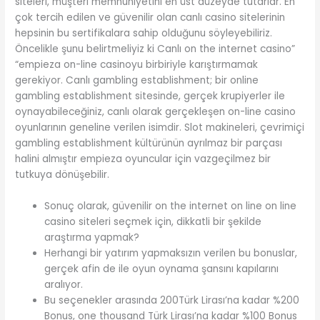
siteleri, müşteri memnuniyetini en üst düzeyde tutarlar. En
çok tercih edilen ve güvenilir olan canlı casino sitelerinin
hepsinin bu sertifikalara sahip olduğunu söyleyebiliriz.
Öncelikle şunu belirtmeliyiz ki Canlı on the internet casino”
“empieza on-line casinoyu birbiriyle karıştırmamak
gerekiyor. Canlı gambling establishment; bir online
gambling establishment sitesinde, gerçek krupiyerler ile
oynayabileceğiniz, canlı olarak gerçekleşen on-line casino
oyunlarının geneline verilen isimdir. Slot makineleri, çevrimiçi
gambling establishment kültürünün ayrılmaz bir parçası
halini almıştır empieza oyuncular için vazgeçilmez bir
tutkuya dönüşebilir.
Sonuç olarak, güvenilir on the internet on line on line
casino siteleri seçmek için, dikkatli bir şekilde
araştırma yapmak?
Herhangi bir yatırım yapmaksızın verilen bu bonuslar,
gerçek afin de ile oyun oynama şansını kapılarını
aralıyor.
Bu seçenekler arasında 200Türk Lirası’na kadar %200
Bonus, one thousand Türk Lirası’na kadar %100 Bonus