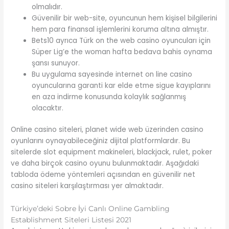
olmalıdır.
Güvenilir bir web-site, oyuncunun hem kişisel bilgilerini
hem para finansal işlemlerini koruma altına almıştır.
Bets10 ayrıca Türk on the web casino oyuncuları için
Süper Lig’e the woman hafta bedava bahis oynama
şansı sunuyor.
Bu uygulama sayesinde internet on line casino
oyuncularına garanti kar elde etme sigue kayıplarını
en aza indirme konusunda kolaylık sağlanmış
olacaktır.
Online casino siteleri, planet wide web üzerinden casino
oyunlarını oynayabileceğiniz dijital platformlardır. Bu
sitelerde slot equipment makineleri, blackjack, rulet, poker
ve daha birçok casino oyunu bulunmaktadır. Aşağıdaki
tabloda ödeme yöntemleri açısından en güvenilir net
casino siteleri karşılaştırması yer almaktadır.
Türkiye’deki Sobre İyi Canlı Online Gambling
Establishment Siteleri Listesi 2021