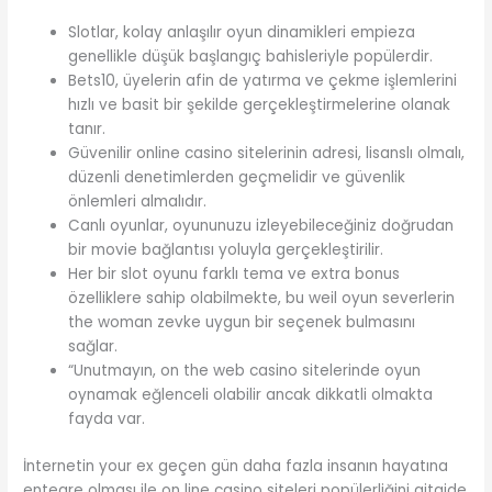
Slotlar, kolay anlaşılır oyun dinamikleri empieza
genellikle düşük başlangıç bahisleriyle popülerdir.
Bets10, üyelerin afin de yatırma ve çekme işlemlerini
hızlı ve basit bir şekilde gerçekleştirmelerine olanak
tanır.
Güvenilir online casino sitelerinin adresi, lisanslı olmalı,
düzenli denetimlerden geçmelidir ve güvenlik
önlemleri almalıdır.
Canlı oyunlar, oyununuzu izleyebileceğiniz doğrudan
bir movie bağlantısı yoluyla gerçekleştirilir.
Her bir slot oyunu farklı tema ve extra bonus
özelliklere sahip olabilmekte, bu weil oyun severlerin
the woman zevke uygun bir seçenek bulmasını
sağlar.
“Unutmayın, on the web casino sitelerinde oyun
oynamak eğlenceli olabilir ancak dikkatli olmakta
fayda var.
İnternetin your ex geçen gün daha fazla insanın hayatına
entegre olması ile on line casino siteleri popülerliğini gitgide