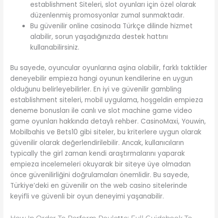
establishment Siteleri, slot oyunları için özel olarak
düzenlenmiş promosyonlar zumal sunmaktadır.
Bu güvenilir online casinoda Türkçe dilinde hizmet
alabilir, sorun yaşadığınızda destek hattını
kullanabilirsiniz.
Bu sayede, oyuncular oyunlarına aşina olabilir, farklı taktikler
deneyebilir empieza hangi oyunun kendilerine en uygun
olduğunu belirleyebilirler. En iyi ve güvenilir gambling
establishment siteleri, mobil uygulama, hoşgeldin empieza
deneme bonusları ile canlı ve slot machine game video
game oyunları hakkında detaylı rehber. CasinoMaxi, Youwin,
Mobilbahis ve Bets10 gibi siteler, bu kriterlere uygun olarak
güvenilir olarak değerlendirilebilir. Ancak, kullanıcıların
typically the girl zaman kendi araştırmalarını yaparak
empieza incelemeleri okuyarak bir siteye üye olmadan
önce güvenilirliğini doğrulamaları önemlidir. Bu sayede,
Türkiye’deki en güvenilir on the web casino sitelerinde
keyifli ve güvenli bir oyun deneyimi yaşanabilir.