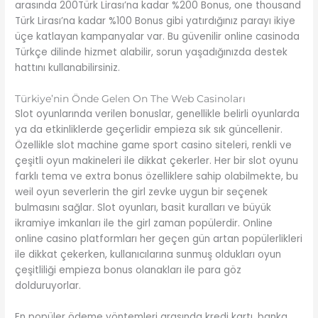
arasında 200Türk Lirası’na kadar %200 Bonus, one thousand
Türk Lirası’na kadar %100 Bonus gibi yatırdığınız parayı ikiye
üçe katlayan kampanyalar var. Bu güvenilir online casinoda
Türkçe dilinde hizmet alabilir, sorun yaşadığınızda destek
hattını kullanabilirsiniz.
Türkiye’nin Önde Gelen On The Web Casinoları
Slot oyunlarında verilen bonuslar, genellikle belirli oyunlarda
ya da etkinliklerde geçerlidir empieza sık sık güncellenir.
Özellikle slot machine game sport casino siteleri, renkli ve
çeşitli oyun makineleri ile dikkat çekerler. Her bir slot oyunu
farklı tema ve extra bonus özelliklere sahip olabilmekte, bu
weil oyun severlerin the girl zevke uygun bir seçenek
bulmasını sağlar. Slot oyunları, basit kuralları ve büyük
ikramiye imkanları ile the girl zaman popülerdir. Online
online casino platformları her geçen gün artan popülerlikleri
ile dikkat çekerken, kullanıcılarına sunmuş oldukları oyun
çeşitliliği empieza bonus olanakları ile para göz
dolduruyorlar.
En popüler ödeme yöntemleri arasında kredi kartı, banka