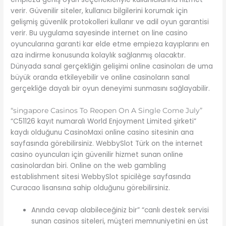
verir. Güvenilir siteler, kullanıcı bilgilerini korumak için
gelişmiş güvenlik protokolleri kullanır ve adil oyun garantisi
verir. Bu uygulama sayesinde internet on line casino
oyuncularına garanti kar elde etme empieza kayıplarını en
aza indirme konusunda kolaylık sağlanmış olacaktır.
Dünyada sanal gerçekliğin gelişimi online casinoları de uma
büyük oranda etkileyebilir ve online casinoların sanal
gerçekliğe dayalı bir oyun deneyimi sunmasını sağlayabilir.
“singapore Casinos To Reopen On A Single Come July”
“C51126 kayıt numaralı World Enjoyment Limited şirketi”
kaydı olduğunu CasinoMaxi online casino sitesinin ana
sayfasında görebilirsiniz. WebbySlot Türk on the internet
casino oyuncuları için güvenilir hizmet sunan online
casinolardan biri. Online on the web gambling
establishment sitesi WebbySlot spicilège sayfasında
Curacao lisansına sahip olduğunu görebilirsiniz.
Anında cevap alabileceğiniz bir” “canlı destek servisi
sunan casinos siteleri, müşteri memnuniyetini en üst