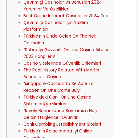
Çevrimiçi Casinolar Vs Bonusları 2024
Yorumlar Ve Özellikleri
Best Online Internet Casinos In 2024 Top
Çevrimiçi Casinolar İçin Yazılım
Platformları
Türkiye’nin Önde Gelen On The Net
Casinoları
“Sobre İyi Güvenilir On Line Casino Siteleri
2023 Hangileri?
Casino Sitelerinde Güvenlik Önlemleri
The Real History Related With Martin
Scorsese’s Casino
“singapore Casinos To Be Able To
Reopen On One Come July”
Türkiye’deki Canlı On Line Casino
Sistemleri/yazılımları:
“lovely Bonanzaana Sayfamıza Hoş
Geldiniz! Eğlenceli Oyunlar
Canlı Gambling Establishment Siteleri
Türkiye’nin Relacionada İyi Online
Casinoları