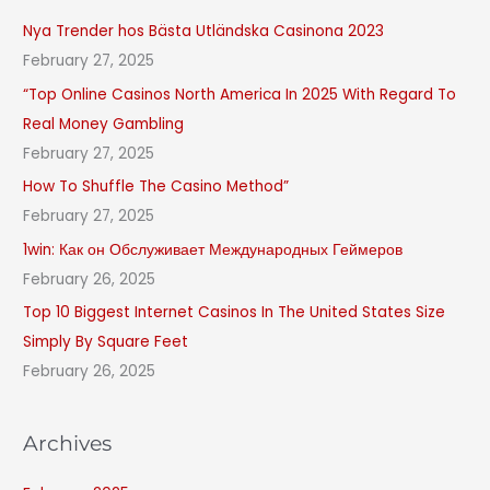
a
Nya Trender hos Bästa Utländska Casinona 2023
r
February 27, 2025
c
“Top Online Casinos North America In 2025 With Regard To
h
Real Money Gambling
f
February 27, 2025
o
How To Shuffle The Casino Method”
r
February 27, 2025
:
1win: Как он Обслуживает Международных Геймеров
February 26, 2025
Top 10 Biggest Internet Casinos In The United States Size
Simply By Square Feet
February 26, 2025
Archives