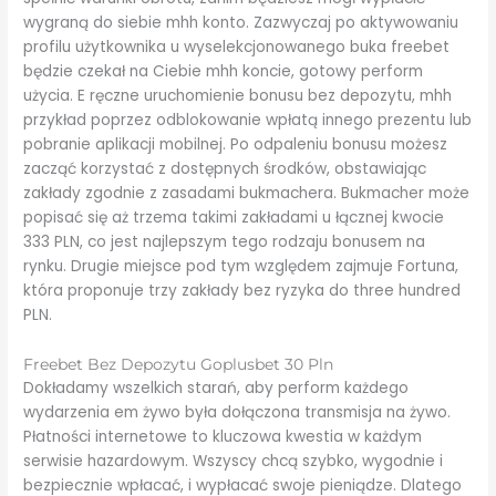
wygraną do siebie mhh konto. Zazwyczaj po aktywowaniu
profilu użytkownika u wyselekcjonowanego buka freebet
będzie czekał na Ciebie mhh koncie, gotowy perform
użycia. E ręczne uruchomienie bonusu bez depozytu, mhh
przykład poprzez odblokowanie wpłatą innego prezentu lub
pobranie aplikacji mobilnej. Po odpaleniu bonusu możesz
zacząć korzystać z dostępnych środków, obstawiając
zakłady zgodnie z zasadami bukmachera. Bukmacher może
popisać się aż trzema takimi zakładami u łącznej kwocie
333 PLN, co jest najlepszym tego rodzaju bonusem na
rynku. Drugie miejsce pod tym względem zajmuje Fortuna,
która proponuje trzy zakłady bez ryzyka do three hundred
PLN.
Freebet Bez Depozytu Goplusbet 30 Pln
Dokładamy wszelkich starań, aby perform każdego
wydarzenia em żywo była dołączona transmisja na żywo.
Płatności internetowe to kluczowa kwestia w każdym
serwisie hazardowym. Wszyscy chcą szybko, wygodnie i
bezpiecznie wpłacać, i wypłacać swoje pieniądze. Dlatego