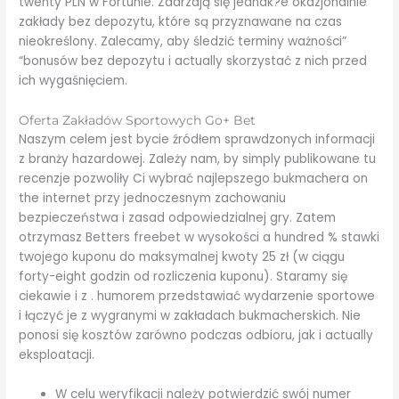
twenty PLN w Fortunie. Zdarzają się jednak?e okazjonalnie
zakłady bez depozytu, które są przyznawane na czas
nieokreślony. Zalecamy, aby śledzić terminy ważności”
“bonusów bez depozytu i actually skorzystać z nich przed
ich wygaśnięciem.
Oferta Zakładów Sportowych Go+ Bet
Naszym celem jest bycie źródłem sprawdzonych informacji
z branży hazardowej. Zależy nam, by simply publikowane tu
recenzje pozwoliły Ci wybrać najlepszego bukmachera on
the internet przy jednoczesnym zachowaniu
bezpieczeństwa i zasad odpowiedzialnej gry. Zatem
otrzymasz Betters freebet w wysokości a hundred % stawki
twojego kuponu do maksymalnej kwoty 25 zł (w ciągu
forty-eight godzin od rozliczenia kuponu). Staramy się
ciekawie i z . humorem przedstawiać wydarzenie sportowe
i łączyć je z wygranymi w zakładach bukmacherskich. Nie
ponosi się kosztów zarówno podczas odbioru, jak i actually
eksploatacji.
W celu weryfikacji należy potwierdzić swój numer