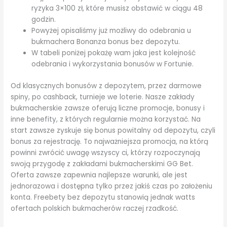
ryzyka 3×100 zł, które musisz obstawić w ciągu 48
godzin.
Powyżej opisaliśmy już możliwy do odebrania u
bukmachera Bonanza bonus bez depozytu.
W tabeli poniżej pokażę wam jaka jest kolejność
odebrania i wykorzystania bonusów w Fortunie.
Od klasycznych bonusów z depozytem, przez darmowe
spiny, po cashback, turnieje we loterie. Nasze zakłady
bukmacherskie zawsze oferują liczne promocje, bonusy i
inne benefity, z których regularnie można korzystać. Na
start zawsze zyskuje się bonus powitalny od depozytu, czyli
bonus za rejestrację. To najważniejsza promocja, na którą
powinni zwrócić uwagę wszyscy ci, którzy rozpoczynają
swoją przygodę z zakładami bukmacherskimi GG Bet.
Oferta zawsze zapewnia najlepsze warunki, ale jest
jednorazowa i dostępna tylko przez jakiś czas po założeniu
konta. Freebety bez depozytu stanowią jednak watts
ofertach polskich bukmacherów raczej rzadkość.