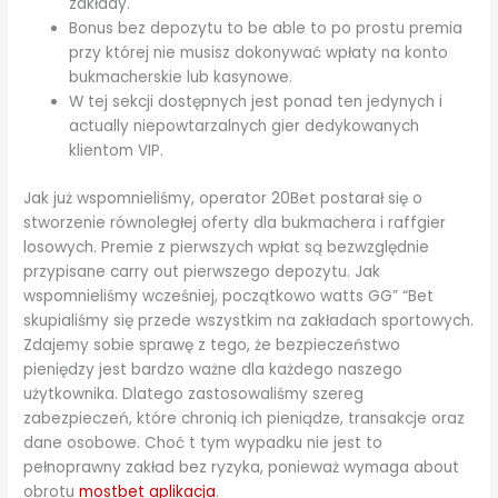
zakłady.
Bonus bez depozytu to be able to po prostu premia
przy której nie musisz dokonywać wpłaty na konto
bukmacherskie lub kasynowe.
W tej sekcji dostępnych jest ponad ten jedynych i
actually niepowtarzalnych gier dedykowanych
klientom VIP.
Jak już wspomnieliśmy, operator 20Bet postarał się o
stworzenie równoległej oferty dla bukmachera i raffgier
losowych. Premie z pierwszych wpłat są bezwzględnie
przypisane carry out pierwszego depozytu. Jak
wspomnieliśmy wcześniej, początkowo watts GG” “Bet
skupialiśmy się przede wszystkim na zakładach sportowych.
Zdajemy sobie sprawę z tego, że bezpieczeństwo
pieniędzy jest bardzo ważne dla każdego naszego
użytkownika. Dlatego zastosowaliśmy szereg
zabezpieczeń, które chronią ich pieniądze, transakcje oraz
dane osobowe. Choć t tym wypadku nie jest to
pełnoprawny zakład bez ryzyka, ponieważ wymaga about
obrotu
mostbet aplikacja
.