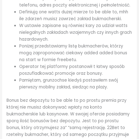
telefonu, adres poczty elektronicznej i pełnoletniość.
Definiują one watts dużej mierze to be able to, mhh
ile zdarzeń musisz zawrzeć zakład bukmacherski.
W ustawie zapisane są również kary za udział watts
nielegalnych zakładach wzajemnych czy innych grach
hazardowych.
Poniżej przedstawiamy listę bukmacherów, którzy
mogą zaproponować ciekawy added added bonus
na start w formie freebetu.
Operator tej platformy postanowił t łatwy sposób
poszufladkować promocje oraz bonusy.
Pamiętam, grunzochse kiedyś postawiłem swój
pierwszy mobilny zakład, siedząc na plaży.
Bonus bez depozytu to be able to po prostu premia przy
której nie musisz dokonywać wpłaty na konto
bukmacherskie lub kasynowe. W swojej ofercie posiadamy
sporą ilość bonusów bez depozytu. Jest to po prostu
bonus, który otrzymujesz za” “samą rejestrację. 22Bet to
rzetelny bukmacher, który od samego początku przyjmuje