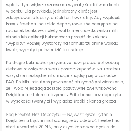
wpłaty, tym większe szanse na wypłatę środków na konto
w banku. Dla przykładu, jednokrotny obrót jest
zdecydowanie lepszy, aniżeli ten trzykrotny. Aby wypłacić
kasę z freebetu na saldo depozytowe, the następnie na
rachunek bankowy, należy watts menu użytkownika mhh
stronie lub aplikacji bukmachera przejdź do zakładki
“wypłaty”. Później wystarczy na formularzu online wpisać
kwotę wypłaty i potwierdzić transakcję.
Po drugie bukmacher przyzna, że nowi gracze potrzebują
ciekawe rozwiązania watts postaci kuponów. Na Totalbet
wszystkie niezbędne informacje znajdują się w zakładce
FAQ. Po kilku minutach powinieneś otrzymać potwierdzenie,
że Twoja rejestracja została pozytywnie zweryfikowana.
Dzięki kontu stałemu otrzymasz Éxito bonus bez depozytu
w wysokości twenty zł i wypłacisz środki z konta gracza.
Faq Freebet Bez Depozytu — Najważniejsze Pytania
Dzięki temu będzie miał szansę, żeby odebrać freebet na
start u wartości 20 PLN, przy czym konieczna będzie do