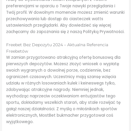
preferencjami w oparciu o Twoje nawyki przeglądania i
Twój profil. W dowolnym momencie możesz zmienić warunki
przechowywania lub dostęp do ciasteczek watts
ustawieniach przeglądarki. Aby dowiedzieć się więcej
zachęcamy do zapoznania się z naszą Polityką Prywatności.
Freebet Bez Depozytu 2024 – Aktualna Referencia
Freebetów
W zamian przygotowano atrakcyjną ofertę bonusową dla
pierwszych depozytów. Możesz złożyć wniosek o wypłatę
swoich wygranych o dowolnej porze, codziennie, bez
ograniczeń czasowych. Uczestnicy mają szansę wzięcia
udziału w różnych losowaniach kulek i keineswegs tylko,
zdobywając atrakcyjne nagrody. Niemniej jednak,
wychodząc naprzeciw oczekiwaniom entuzjastów tego
sportu, dokładamy wszelkich starań, aby stale rozwijać tę
gałąź naszej działalności. Z myślą o miłośnikach sportów
elektronicznych, MostBet bukmacher przygotował coś
wyjątkowego.