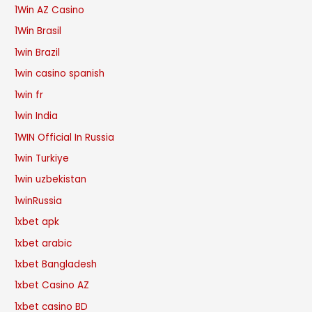
1Win AZ Casino
1Win Brasil
1win Brazil
1win casino spanish
1win fr
1win India
1WIN Official In Russia
1win Turkiye
1win uzbekistan
1winRussia
1xbet apk
1xbet arabic
1xbet Bangladesh
1xbet Casino AZ
1xbet casino BD