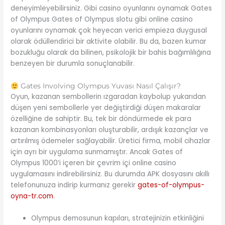
deneyimleyebilirsiniz. Gibi casino oyunlarını oynamak Gates
of Olympus Gates of Olympus slotu gibi online casino
oyunlarını oynamak çok heyecan verici empieza duygusal
olarak ödüllendirici bir aktivite olabilir. Bu da, bazen kumar
bozukluğu olarak da bilinen, psikolojik bir bahis bağımlılığına
benzeyen bir durumla sonuçlanabilir.
Gates Involving Olympus Yuvası Nasıl Çalışır?
Oyun, kazanan sembollerin ızgaradan kaybolup yukarıdan
düşen yeni sembollerle yer değiştirdiği düşen makaralar
özelliğine de sahiptir. Bu, tek bir döndürmede ek para
kazanan kombinasyonları oluşturabilir, ardışık kazançlar ve
artırılmış ödemeler sağlayabilir. Üretici firma, mobil cihazlar
için ayrı bir uygulama sunmamıştır. Ancak Gates of
Olympus 1000’i içeren bir çevrim içi online casino
uygulamasını indirebilirsiniz. Bu durumda APK dosyasını akıllı
telefonunuza indirip kurmanız gerekir
gates-of-olympus-
oyna-tr.com
.
Olympus demosunun kapıları, stratejinizin etkinliğini