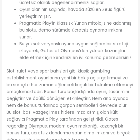
ücretsiz olarak değerlendirmenizi sağlar.
Oyun alanının sağında, havada süzülen Zeus figürü
yerleştirilmiştir.
Pragmatic Play’in Klassisk Yunan mitolojisine adanmış
bu slotu, demo sürümde ücretsiz oynama imkanı
sunar.
Bu yüksek varyanslı oyuna uygun sağlam bir strateji
izleyerek, Gates of Olympus’den yüksek kazançlar
elde etmek için kendinizi en iyi konuma getirebilirsiniz.
Slot, rulet veya spor bahisleri gibi klasik gambling
establishment oyunlarına yeni bir bakış açısı getirmeyi ve
bu süreçte her zaman eğlenceli küçük bir bükülme eklemeyi
amaçlamaktadır. Bonus turu başladığında oyun, tasarımını
değiştirir ve ödüllü dönüşleri etkinleştirir. Hem ana oyunda
hem de bonus turlarında çarpan sembolleri devrede olur.
Bu slot, bazı vazgeçilmez hitlere imza atmış olan kült
sağlayıcı Pragmatic Play tarafından geliştirildi. Gates
regarding Olympus, modern oyun mekaniği, kazançlı bir
bonus turu, ücretsiz döndürme satın alma imkanı ve birçok
diğer özellikle büyük popülerlik kazandı.