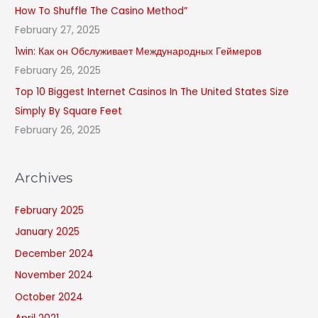
How To Shuffle The Casino Method”
r
February 27, 2025
:
1win: Как он Обслуживает Международных Геймеров
February 26, 2025
Top 10 Biggest Internet Casinos In The United States Size
Simply By Square Feet
February 26, 2025
Archives
February 2025
January 2025
December 2024
November 2024
October 2024