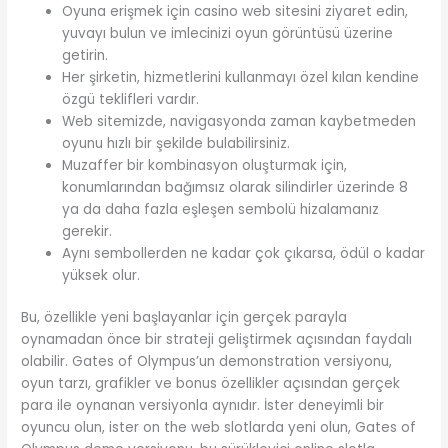
Oyuna erişmek için casino web sitesini ziyaret edin,
yuvayı bulun ve imlecinizi oyun görüntüsü üzerine
getirin.
Her şirketin, hizmetlerini kullanmayı özel kılan kendine
özgü teklifleri vardır.
Web sitemizde, navigasyonda zaman kaybetmeden
oyunu hızlı bir şekilde bulabilirsiniz.
Muzaffer bir kombinasyon oluşturmak için,
konumlarından bağımsız olarak silindirler üzerinde 8
ya da daha fazla eşleşen sembolü hizalamanız
gerekir.
Aynı sembollerden ne kadar çok çıkarsa, ödül o kadar
yüksek olur.
Bu, özellikle yeni başlayanlar için gerçek parayla
oynamadan önce bir strateji geliştirmek açısından faydalı
olabilir. Gates of Olympus’un demonstration versiyonu,
oyun tarzı, grafikler ve bonus özellikler açısından gerçek
para ile oynanan versiyonla aynıdır. İster deneyimli bir
oyuncu olun, ister on the web slotlarda yeni olun, Gates of