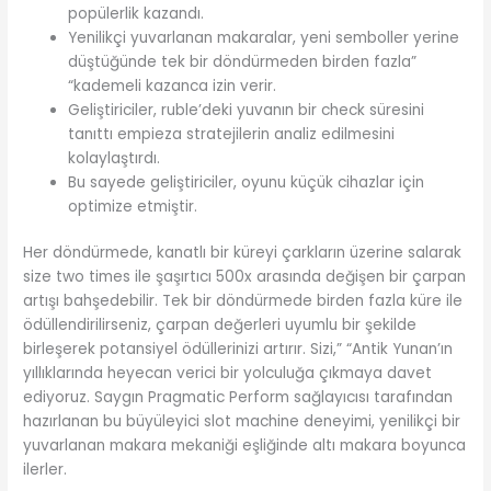
popülerlik kazandı.
Yenilikçi yuvarlanan makaralar, yeni semboller yerine
düştüğünde tek bir döndürmeden birden fazla”
“kademeli kazanca izin verir.
Geliştiriciler, ruble’deki yuvanın bir check süresini
tanıttı empieza stratejilerin analiz edilmesini
kolaylaştırdı.
Bu sayede geliştiriciler, oyunu küçük cihazlar için
optimize etmiştir.
Her döndürmede, kanatlı bir küreyi çarkların üzerine salarak
size two times ile şaşırtıcı 500x arasında değişen bir çarpan
artışı bahşedebilir. Tek bir döndürmede birden fazla küre ile
ödüllendirilirseniz, çarpan değerleri uyumlu bir şekilde
birleşerek potansiyel ödüllerinizi artırır. Sizi,” “Antik Yunan’ın
yıllıklarında heyecan verici bir yolculuğa çıkmaya davet
ediyoruz. Saygın Pragmatic Perform sağlayıcısı tarafından
hazırlanan bu büyüleyici slot machine deneyimi, yenilikçi bir
yuvarlanan makara mekaniği eşliğinde altı makara boyunca
ilerler.