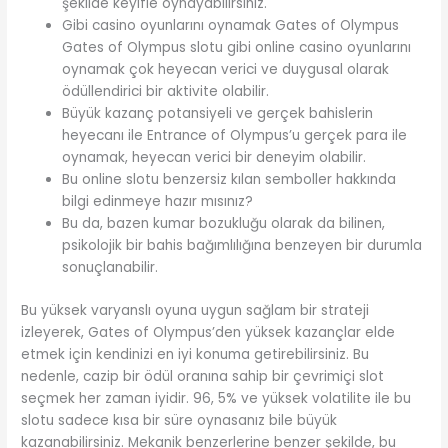
şekilde keyifle oynayabilirsiniz.
Gibi casino oyunlarını oynamak Gates of Olympus
Gates of Olympus slotu gibi online casino oyunlarını
oynamak çok heyecan verici ve duygusal olarak
ödüllendirici bir aktivite olabilir.
Büyük kazanç potansiyeli ve gerçek bahislerin
heyecanı ile Entrance of Olympus’u gerçek para ile
oynamak, heyecan verici bir deneyim olabilir.
Bu online slotu benzersiz kılan semboller hakkında
bilgi edinmeye hazır mısınız?
Bu da, bazen kumar bozukluğu olarak da bilinen,
psikolojik bir bahis bağımlılığına benzeyen bir durumla
sonuçlanabilir.
Bu yüksek varyanslı oyuna uygun sağlam bir strateji
izleyerek, Gates of Olympus’den yüksek kazançlar elde
etmek için kendinizi en iyi konuma getirebilirsiniz. Bu
nedenle, cazip bir ödül oranına sahip bir çevrimiçi slot
seçmek her zaman iyidir. 96, 5% ve yüksek volatilite ile bu
slotu sadece kısa bir süre oynasanız bile büyük
kazanabilirsiniz. Mekanik benzerlerine benzer şekilde, bu