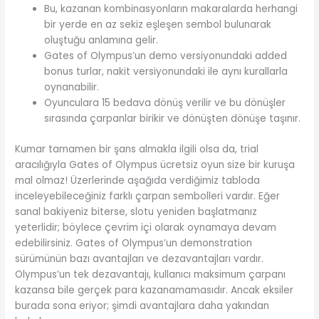
Bu, kazanan kombinasyonların makaralarda herhangi
bir yerde en az sekiz eşleşen sembol bulunarak
oluştuğu anlamına gelir.
Gates of Olympus’un demo versiyonundaki added
bonus turlar, nakit versiyonundaki ile aynı kurallarla
oynanabilir.
Oyunculara 15 bedava dönüş verilir ve bu dönüşler
sırasında çarpanlar birikir ve dönüşten dönüşe taşınır.
Kumar tamamen bir şans almakla ilgili olsa da, trial
aracılığıyla Gates of Olympus ücretsiz oyun size bir kuruşa
mal olmaz! Üzerlerinde aşağıda verdiğimiz tabloda
inceleyebileceğiniz farklı çarpan sembolleri vardır. Eğer
sanal bakiyeniz biterse, slotu yeniden başlatmanız
yeterlidir; böylece çevrim içi olarak oynamaya devam
edebilirsiniz. Gates of Olympus’un demonstration
sürümünün bazı avantajları ve dezavantajları vardır.
Olympus’un tek dezavantajı, kullanıcı maksimum çarpanı
kazansa bile gerçek para kazanamamasıdır. Ancak eksiler
burada sona eriyor; şimdi avantajlara daha yakından