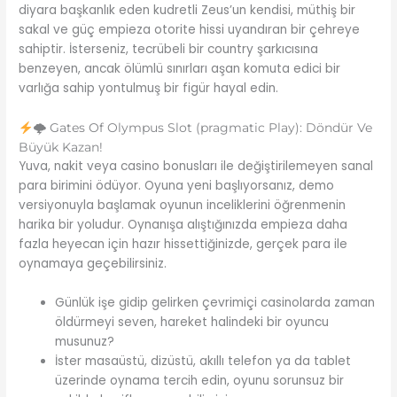
diyara başkanlık eden kudretli Zeus’un kendisi, müthiş bir
sakal ve güç empieza otorite hissi uyandıran bir çehreye
sahiptir. İsterseniz, tecrübeli bir country şarkıcısına
benzeyen, ancak ölümlü sınırları aşan komuta edici bir
varlığa sahip yontulmuş bir figür hayal edin.
🌩 Gates Of Olympus Slot (pragmatic Play): Döndür Ve
Büyük Kazan!
Yuva, nakit veya casino bonusları ile değiştirilemeyen sanal
para birimini ödüyor. Oyuna yeni başlıyorsanız, demo
versiyonuyla başlamak oyunun inceliklerini öğrenmenin
harika bir yoludur. Oynanışa alıştığınızda empieza daha
fazla heyecan için hazır hissettiğinizde, gerçek para ile
oynamaya geçebilirsiniz.
Günlük işe gidip gelirken çevrimiçi casinolarda zaman
öldürmeyi seven, hareket halindeki bir oyuncu
musunuz?
İster masaüstü, dizüstü, akıllı telefon ya da tablet
üzerinde oynama tercih edin, oyunu sorunsuz bir