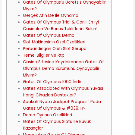
Gates Of Olympus’u Ücretsiz Oynayabilir
Miyim?
Gerçek Afin De Ile Oynama:
Gates Of Olympus Trial & Canlı: En İyi
Casinoları Ve Bonus Tekliflerini Bulun!
Gates Of Olympus Demo
Slot Makinesinin Özel Özellikleri
Perbandingan Oleh Slot Serupa
Temel Bilgiler Ve Rtp
Casino Sitesine Kaydolmadan Gates Of
Olympus Demo Sürümünü Oynayabilir
Miyim?
Gates Of Olympus 1000 İndir
Gates Associated With Olympus Yuvası
Hangi Cihazları Destekler?
Apakah Nyata Jackpot Progresif Pada
Gates Of Olympus & #039; H?
Demo Oyunun Özellikleri
Gates Of Olympus Slotu Ile Büyük
Kazançlar
Memainkan Gates Of Olympus