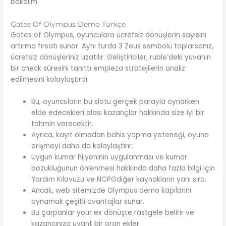
bakalım.
Gates Of Olympus Demo Türkçe
Gates of Olympus, oyunculara ücretsiz dönüşlerin sayısını
artırma fırsatı sunar. Aynı turda 3 Zeus sembolü toplarsanız,
ücretsiz dönüşleriniz uzatılır. Geliştiriciler, ruble’deki yuvanın
bir check süresini tanıttı empieza stratejilerin analiz
edilmesini kolaylaştırdı.
Bu, oyuncuların bu slotu gerçek parayla oynarken
elde edecekleri olası kazançlar hakkında size iyi bir
tahmin verecektir.
Ayrıca, kayıt olmadan bahis yapma yeteneği, oyuna
erişmeyi daha da kolaylaştırır.
Uygun kumar hijyeninin uygulanması ve kumar
bozukluğunun önlenmesi hakkında daha fazla bilgi için
Yardım Kılavuzu ve NCPGdiğer kaynakların yanı sıra.
Ancak, web sitemizde Olympus demo kapılarını
oynamak çeşitli avantajlar sunar.
Bu çarpanlar your ex dönüşte rastgele belirir ve
kazancınıza uvant bir oran ekler.