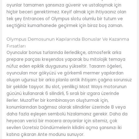
oyunlar tamamen şansınıza güvenir ve ustalaşmak için
hiçbir beceri gerektirmez. Keyif almak için ihtiyacınız olan
tek şey Entrances of Olympus slotu olumlu bir tutum ve
seçtiğiniz kumarhanede geçirmek için biraz boş zaman.
Olympus Demosunun Kapılarında Bonuslar Ve Kazanma
Fırsatları
Oyuncular bonus turlarında ilerledikçe, atmosferik arka
prepare parçası kreşendos yaparak bu mitolojik temaya
nüfuz eden epiklik duygusunu yükseltir. Tasarım öğeleri,
oyuncuları mor gökyüzü ve görkemli mermer yapılardan
oluşan uğursuz bir arka planla antik ihtişam çağına sorunsuz
bir şekilde taşıyor. Bu slot, yenilikçi Most Ways motorunun
gücünü kullanarak 6 silindirli, 5 sıralı bir ızgara üzerinde
ilerler. Muzaffer bir kombinasyon oluşturmak için,
konumlarından bağımsız olarak silindirler üzerinde 8 veya
daha fazla eşleşen sembolü hizalamanız gerekir. Daha da
heyecan verici bir macera arayanlar için sitemiz, çok
sevilen Ücretsiz Döndürmelerin kilidini açma şansınızı iki
katına çıkaran Ante modunu sunuyor.