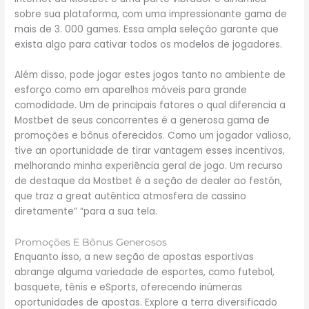
sobre sua plataforma, com uma impressionante gama de
mais de 3. 000 games. Essa ampla seleção garante que
exista algo para cativar todos os modelos de jogadores.
Além disso, pode jogar estes jogos tanto no ambiente de
esforço como em aparelhos móveis para grande
comodidade. Um de principais fatores o qual diferencia a
Mostbet de seus concorrentes é a generosa gama de
promoções e bônus oferecidos. Como um jogador valioso,
tive an oportunidade de tirar vantagem esses incentivos,
melhorando minha experiência geral de jogo. Um recurso
de destaque da Mostbet é a seção de dealer ao festón,
que traz a great autêntica atmosfera de cassino
diretamente” “para a sua tela.
Promoções E Bônus Generosos
Enquanto isso, a new seção de apostas esportivas
abrange alguma variedade de esportes, como futebol,
basquete, tênis e eSports, oferecendo inúmeras
oportunidades de apostas. Explore a terra diversificado