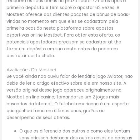
recebem os seus bónus no prazo sobre 72 horas após o
primeiro depósito e têm sobre o apostar 62 vezes. A
MostBet oferece aos clientes pacotes de bônus de boas-
vindas no momento em que eles se cadastram pela
primeira ocasião nesta plataforma sobre apostas
esportivas online Mostbet. Para obter esta oferta, os
potenciais apostadores precisam se cadastrar at the
fazer um depósito em sua conta antes de poderem
desfrutar desta chollo.
Avaliações Da Mostbet
Se você ainda não ouviu falar do lendário jogo Aviator, não
deixe de ler o artigo efectivo sobre ele em nosso site. A
versão original desse jogo apareceu originalmente na
Mostbet on line casino, tornando-se um 2 jogos mais
buscados da Internet. O futebol americano é um esporte
que ganhou fama em últimos anos, gra?as ao
desempenho de seus atletas.
O que os diferencia dos outros e como eles tentam
sony ericsson destacar das outras casas de apostas