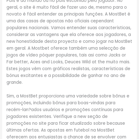
País e do mundo ou no país escolhido pelo jogador. No
geral, o site é muito fácil de fazer uso de, mesmo para o
novato é fácil entender as principais funções. A MostBet é
uma das casas de apostas não oficiais cependant
populares nacionais. Vamos entender suas características,
considerar as vantagens que ela oferece aos jogadores, a
new honestidade desta proyecto e como jogar na MostBet
em geral. A Mostbet oferece também uma selecção de
jogos de vídeo póquer populares, tais asi como Jacks or
Far better, Aces and Looks, Deuces Wild at the muito mais.
Estes jogos vêm com gráficos realistas, características de
bónus excitantes e a possibilidade de ganhar no ano de
grande.
Sim, a MostBet proporciona uma variedade sobre bônus e
promoções, incluindo bônus para boas-vindas para
recém-lan?ados usuários e promoções contínuas para
jogadores existentes. Verifique a new seção de
promoções no site para ficar atualizado sobre because
últimas ofertas. As apostas em futebol na MostBet
oferecem aos entusiastas a chance de se envolver com