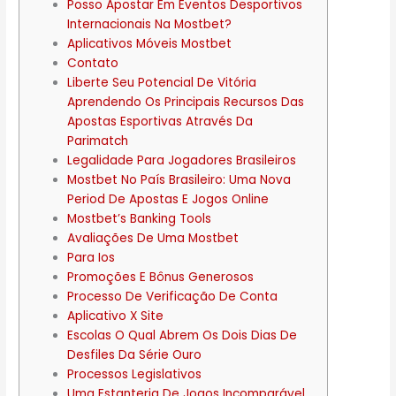
Posso Apostar Em Eventos Desportivos
Internacionais Na Mostbet?
Aplicativos Móveis Mostbet
Contato
Liberte Seu Potencial De Vitória
Aprendendo Os Principais Recursos Das
Apostas Esportivas Através Da
Parimatch
Legalidade Para Jogadores Brasileiros
Mostbet No País Brasileiro: Uma Nova
Period De Apostas E Jogos Online
Mostbet’s Banking Tools
Avaliações De Uma Mostbet
Para Ios
Promoções E Bônus Generosos
Processo De Verificação De Conta
Aplicativo X Site
Escolas O Qual Abrem Os Dois Dias De
Desfiles Da Série Ouro
Processos Legislativos
Uma Estanteria De Jogos Incomparável