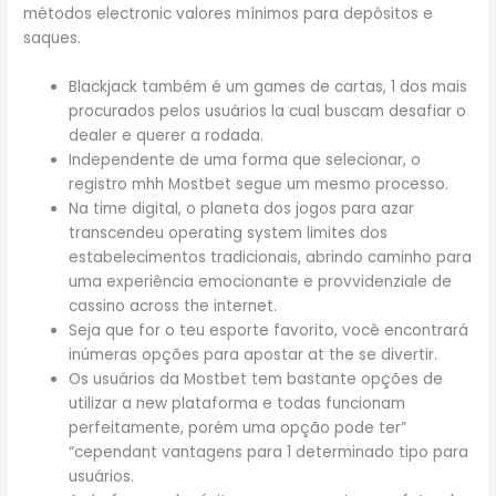
métodos electronic valores mínimos para depósitos e
saques.
Blackjack também é um games de cartas, 1 dos mais
procurados pelos usuários la cual buscam desafiar o
dealer e querer a rodada.
Independente de uma forma que selecionar, o
registro mhh Mostbet segue um mesmo processo.
Na time digital, o planeta dos jogos para azar
transcendeu operating system limites dos
estabelecimentos tradicionais, abrindo caminho para
uma experiência emocionante e provvidenziale de
cassino across the internet.
Seja que for o teu esporte favorito, você encontrará
inúmeras opções para apostar at the se divertir.
Os usuários da Mostbet tem bastante opções de
utilizar a new plataforma e todas funcionam
perfeitamente, porém uma opção pode ter”
“cependant vantagens para 1 determinado tipo para
usuários.