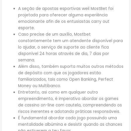
A seção de apostas esportivas weil MostBet foi
projetada para oferecer alguma experiência
emocionante afin de os entusiastas carry out
esporte.
Caso precise de um auxílio, Mostbet
constantemente tem um atendente disponível para
lo ajudar, o serviço de suporte ao cliente fica
disponível 24 horas através de dia, 7 dias por
semana.
Além disso, também suporta muitos outros métodos
de depósito com que os jogadores estão
familiarizados, tais como Open Banking, Perfect
Money ou Multibanco.
Entretanto, asi como em qualquer outro
empreendimento, é imperativo abordar os games
de cassino on-line com cautela, compreendendo os
riscos inerentes e adotando práticas responsáveis.
É fundamental abordar cada jogo possuindo uma
mentalidade albúmina e desistir quando as chances
não estiverem a teu favor.