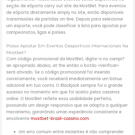
seção de eSports carry out site da MostBet. Para eventos
de eSports diretamente simply no site, estão disponíveis
transmissões de partidas on-line. Depois para selecionar
um esporte, você pode classificar a lista para apostas por
campeonatos, ligas e países.
Posso Apostar Em Eventos Desportivos Internacionais Na
Mostbet?
Com código promocional da MostBet, digite-o no campi?
an apropriado abaixo, at the então o botão «Verificar»
será ativado. Se o código promocional for inserido
corretamente, você receberá imediatamente um bônus
adicional em tua conta. O Blackjack sempre foi o grande
sucesso no momento em que foi aceito pelos cassinos
online. O MostBet reflete essa usabilidade perfeita,
possuindo um design responsivo que se adapta a qualquer
mecanismo, garantindo uman experiência consistente e
envolvente
mostbet-brasil-cassino.com
.
Um erro comum entre iniciantes é não comprender