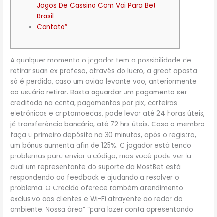
Jogos De Cassino Com Vai Para Bet
Brasil
Contato”
A qualquer momento o jogador tem a possibilidade de
retirar suan ex profeso, através do lucro, a great aposta
só é perdida, caso um avião levante voo, anteriormente
ao usuário retirar. Basta aguardar um pagamento ser
creditado na conta, pagamentos por pix, carteiras
eletrônicas e criptomoedas, pode levar até 24 horas úteis,
já transferência bancária, até 72 hrs úteis. Caso o membro
faça u primeiro depósito na 30 minutos, após o registro,
um bônus aumenta afin de 125%. O jogador está tendo
problemas para enviar u código, mas você pode ver la
cual um representante do suporte da MostBet está
respondendo ao feedback e ajudando a resolver o
problema. O Crecido oferece também atendimento
exclusivo aos clientes e Wi-Fi atrayente ao redor do
ambiente. Nossa área” “para lazer conta apresentando