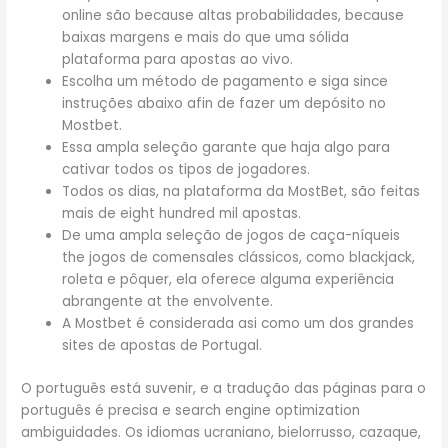
online são because altas probabilidades, because
baixas margens e mais do que uma sólida
plataforma para apostas ao vivo.
Escolha um método de pagamento e siga since
instruções abaixo afin de fazer um depósito no
Mostbet.
Essa ampla seleção garante que haja algo para
cativar todos os tipos de jogadores.
Todos os dias, na plataforma da MostBet, são feitas
mais de eight hundred mil apostas.
De uma ampla seleção de jogos de caça-níqueis
the jogos de comensales clássicos, como blackjack,
roleta e pôquer, ela oferece alguma experiência
abrangente at the envolvente.
A Mostbet é considerada asi como um dos grandes
sites de apostas de Portugal.
O português está suvenir, e a tradução das páginas para o
português é precisa e search engine optimization
ambiguidades. Os idiomas ucraniano, bielorrusso, cazaque,