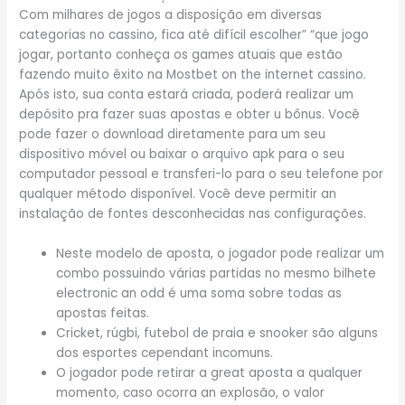
Com milhares de jogos a disposição em diversas
categorias no cassino, fica até difícil escolher” “que jogo
jogar, portanto conheça os games atuais que estão
fazendo muito êxito na Mostbet on the internet cassino.
Após isto, sua conta estará criada, poderá realizar um
depósito pra fazer suas apostas e obter u bônus. Você
pode fazer o download diretamente para um seu
dispositivo móvel ou baixar o arquivo apk para o seu
computador pessoal e transferi-lo para o seu telefone por
qualquer método disponível. Você deve permitir an
instalação de fontes desconhecidas nas configurações.
Neste modelo de aposta, o jogador pode realizar um
combo possuindo várias partidas no mesmo bilhete
electronic an odd é uma soma sobre todas as
apostas feitas.
Cricket, rúgbi, futebol de praia e snooker são alguns
dos esportes cependant incomuns.
O jogador pode retirar a great aposta a qualquer
momento, caso ocorra an explosão, o valor