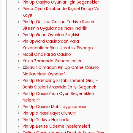
Pin Up Casino Oyunları Için Seçenekler
Pinup Oyun Kulübünde Kişisel Dolap Ve
Kayıt
Pin Up On Line Casino Türkiye Resmi
Sitesinin Uygulaması Nasıl Indirilir
Pın Up Grind Oyunları Seçkisi
Pin Upward Casino’dan Para
Kazanabileceğiniz Ücretsiz Piyango
Mobil Cihazlarda Casino
Yakın Zamanda Gönderilenler
kayıt Olmadan Pin Up Online Casino
Slotları Nasıl Oynanır?
Pin Up Gambling Establishment Giriş –
Bahis Siteleri Arasında En İyi Seçenek
Pin Up Casino’nun Oyun Seçenekleri
Nelerdir?
Pin Up Casino Mobil Uygulaması
Pin Up’a Nasıl Kayıt Olunur?
Pin Up Türkiye Hakkında
Pin Up Bet’te Ödeme Incelemeleri
Online Casino Müşteri Destek Servisi Pin-