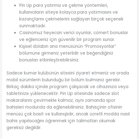
Pin Up para yatırma ve çekme yöntemleri,
kullanıcıların siteye kolayca para yatırmasını ve
kazançlarını çekmelerini sağlayan birçok seçenek
sunmaktadır.
Casinomuz heyecan verici oyunlar, cömert bonuslar
ve eğlenceniz için güvenilir bir program sunar.
Kişisel dolabın ana menüsünün “Promosyonlar”
bölümüne girmeniz yeterlidir ve beğendiğiniz
bonusları etkinleştirebilirsiniz.
Sadece kumar kulübünün sitesini ziyaret etmeniz ve orada
mobil sürümlerin bulunduğu bir bölüm bulmanız gerekir.
Birkaç dakika içinde program çalışacak ve cihazınıza veya
tabletinize yüklenecektir. Pin Up sitesinde sadece slot
makaralarını çevirmekle kalmaz, aynı zamanda spor
bahisleri modunda da eğlenebilirsiniz. Bahisçinin ofisinin
menüsü çok basit ve kullanışlıdır, ancak ücretli modda nasıl
bahis yapılacağını öğrenmek için talimatları okumak
gereksiz değildir.