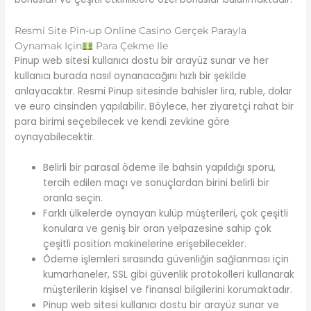
Resmi Site Pin-up Online Casino Gerçek Parayla
Oynamak Için
Para Çekme Ile
Pinup web sitesi kullanıcı dostu bir arayüz sunar ve her
kullanıcı burada nasıl oynanacağını hızlı bir şekilde
anlayacaktır. Resmi Pinup sitesinde bahisler lira, ruble, dolar
ve euro cinsinden yapılabilir. Böylece, her ziyaretçi rahat bir
para birimi seçebilecek ve kendi zevkine göre
oynayabilecektir.
Belirli bir parasal ödeme ile bahsin yapıldığı sporu,
tercih edilen maçı ve sonuçlardan birini belirli bir
oranla seçin.
Farklı ülkelerde oynayan kulüp müşterileri, çok çeşitli
konulara ve geniş bir oran yelpazesine sahip çok
çeşitli position makinelerine erişebilecekler.
Ödeme işlemleri sırasında güvenliğin sağlanması için
kumarhaneler, SSL gibi güvenlik protokolleri kullanarak
müşterilerin kişisel ve finansal bilgilerini korumaktadır.
Pinup web sitesi kullanıcı dostu bir arayüz sunar ve