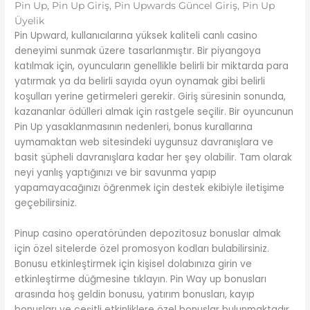
Pin Up, Pin Up Giriş, Pin Upwards Güncel Giriş, Pin Up
Üyelik
Pin Upward, kullanıcılarına yüksek kaliteli canlı casino
deneyimi sunmak üzere tasarlanmıştır. Bir piyangoya
katılmak için, oyuncuların genellikle belirli bir miktarda para
yatırmak ya da belirli sayıda oyun oynamak gibi belirli
koşulları yerine getirmeleri gerekir. Giriş süresinin sonunda,
kazananlar ödülleri almak için rastgele seçilir. Bir oyuncunun
Pin Up yasaklanmasının nedenleri, bonus kurallarına
uymamaktan web sitesindeki uygunsuz davranışlara ve
basit şüpheli davranışlara kadar her şey olabilir. Tam olarak
neyi yanlış yaptığınızı ve bir savunma yapıp
yapamayacağınızı öğrenmek için destek ekibiyle iletişime
geçebilirsiniz.
Pinup casino operatöründen depozitosuz bonuslar almak
için özel sitelerde özel promosyon kodları bulabilirsiniz.
Bonusu etkinleştirmek için kişisel dolabınıza girin ve
etkinleştirme düğmesine tıklayın. Pin Way up bonusları
arasında hoş geldin bonusu, yatırım bonusları, kayıp
bonusları ve çeşitli etkinliklere özel bonuslar bulunmaktadır.