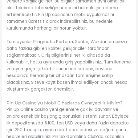
verilere karşılık gelirler. Bu bilgiler tamamen aynı olmalıdır,
aksi takdirde tutarsızlığın nedenini bulmak için ödeme
ertelenecektir. Pin Up casinonun mobil uygulamasını
tamamen ücretsiz olarak indirebilirsiniz, bu nedenle
kurulumunda herhangi bir sorun yoktur.
Tüm oyunlar Pragmatic Perform, Spribe, Wazdan empieza
daha fazlası gibi en kaliteli geliştiriciler tarafından
sağlanmaktadır. Giriş bilgilerinizi her iki cihazda da
kullanabilir, hatta aynı anda giriş yapabilirsiniz.. Tüm ilerleme
ve oyun geçmişi tek bir sunucuda saklanır, böylece
hesabınıza herhangi bir cihazdan tam erişime sahip
olacaksınız. Siteye kayıt bazen ihmal ediliyor, ancak hesap
oluşturmak gerçekten önemlidir.
Pin Up Casino’yu Mobil Cihazlarda Oynayabilir Miyim?
Pin Up Online casino yeni gelenlere çok iyi davranır ve
onlara esnek bir başlangıç bonusları sistemi sunar. Böylece
ilk depozitonuzda %100, ten USD veya daha fazla depozito
için 250 freespin, ayrıca nakit para iadesi ve doğum günü
hediyeleri alabilirsiniz. Pin Up Gambling Club’da kazanılan