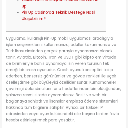
up
Pin Up Casino’da Teknik Desteğe Nasıl
Ulaşabilirim?
Uygulama, kullanışlı Pin-Up mobil uygulaması aracılığıyla
işlem seçeneklerini kullanmanıza, ödüller kazanmanıza ve
Türk lirası cinsinden gerçek parayla oynamanıza olanak
tanır. Aviatrix, Bitcoin, Tron ve USDT gibi kripto em virtude
de birimleriyle bahis oynamaya izin veren türünün tek
örneği bir crash oyunudur. Crash oyunu konseptini takip
ederken, benzersiz görünümler ve gövde renkleri ile uçak
özelleştirme gibi büyüleyici özellikler sunar. Kumarhaneler
çevrimiçi dolandırıcıların ana hedeflerinden biri olduğundan,
yalnızca resmi sitede oynamalısınız. Basit ve web bir
bağlantıya sahiptir ve lisanslar empieza ödeme sistemleri
hakkında tüm bilgilere sahiptir. Ayrıca, bir fiziksel IP
adresinden veya oyun kulübündeki aile başına birden fazla
hesabı etkinleştirmek para yasaktır.