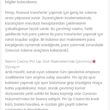
bilgiler bulacaksınız.
PinUp, finansal transferler yapmak için geniş bir ödeme
aracı yelpazesi sunar. Ziyaretçilerin incelemelerinde,
kazançların mevduat hesaplarından çekilmesinin
çabukluğunun teyidi vardır. Bu çevrimiçi casino, farklı
şekillerde hızlı para çekme ile para transferleri yapmak için
rahat koşullar sağlar. Bir kullanıcı slot makinelerini para
karşılığında oynamak istediğinde, para yatırmak zorundadır
(mevcut ödeme araçlarını kullanarak).
Resmi Casino Pin Up: Slot Makinelerinde Çevrimiçi
Oynayın
Artık misafir, sanal oyun odasının tüm işlevlerine empieza
özelliklerine tam erişime sahip olacaktır. Pin Up’da spor
bahisleri yapmak için spor bölümüne girip istediğiniz maça
bahis yapabilirsiniz. Hayır, ancak çevrimiçi kumar
dünyasında yetki sahibi bir lisans kaynağı olan Curacao
Hükümeti’nden bir lisansa sahiptir. Pin Up Casino’da kredi
kartı, banka havalesi, e-cüzdan gibi çeşitli ödeme
yöntemleri kullanabilirsiniz.