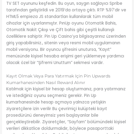
TV SET oyununu keşfedin. Bu oyun, saygın sağlayıcı Spribe
tarafından geliştirildi ve 2019’da ortaya çıktı. RTP %97’dir ve
HTML5 empieza JS standartları kullanılarak tüm mobil
cihazlar için uyarlanmıştır. PınUp oyunu Otomatik Bahis,
Otomatik Nakit Çıkışı ve Çift bahis gibi çeşitli kullanışlı
özelliklere sahiptir. Pin Up Casino’ya bilgisayarınız üzerinden
giriş yapabilirsiniz., sitenin veya resmi mobil uygulamanın
mobil versiyonu. Bir oyuncu şifresini unutursa, “Kayıt”
menüsünde kişisel hesaba erişimi geri yüklemeye yardımcı
olacak özel bir “Şifremi Unuttum” sekmesi vardır.
Kayıt Olmak Veya Para Yatırmak Için Pin Upwards
Kumarhanesinden Nasıl Reward Alınır
Katılmak için kişisel bir hesap oluşturmanız, para yatırmanız
ve istediğiniz oyunu seçmeniz gerekir. Pin Up
kumarhanesinde hesap açmaya yalnızca yetişkin
ziyaretçilere izin verilir Bu çevrimiçi kulüpteki kayıt
prosedürünü deneyimsiz yeni başlayanlar bile
gerçekleştirebilir. Ziyaretçiler, “Sayfam” bölümündeki kişisel
verileri dikkatlice doldurmalıdır, böylece pasaporttaki