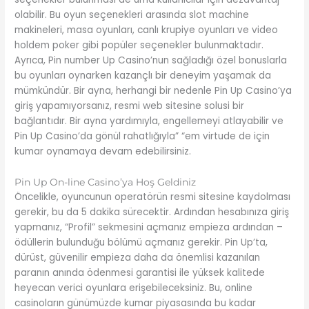
olabilir. Bu oyun seçenekleri arasında slot machine
makineleri, masa oyunları, canlı krupiye oyunları ve video
holdem poker gibi popüler seçenekler bulunmaktadır.
Ayrıca, Pin number Up Casino’nun sağladığı özel bonuslarla
bu oyunları oynarken kazançlı bir deneyim yaşamak da
mümkündür. Bir ayna, herhangi bir nedenle Pin Up Casino’ya
giriş yapamıyorsanız, resmi web sitesine solusi bir
bağlantıdır. Bir ayna yardımıyla, engellemeyi atlayabilir ve
Pin Up Casino’da gönül rahatlığıyla” “em virtude de için
kumar oynamaya devam edebilirsiniz.
Pin Up On-line Casino’ya Hoş Geldiniz
Öncelikle, oyuncunun operatörün resmi sitesine kaydolması
gerekir, bu da 5 dakika sürecektir. Ardından hesabınıza giriş
yapmanız, “Profil” sekmesini açmanız empieza ardından –
ödüllerin bulunduğu bölümü açmanız gerekir. Pin Up’ta,
dürüst, güvenilir empieza daha da önemlisi kazanılan
paranın anında ödenmesi garantisi ile yüksek kalitede
heyecan verici oyunlara erişebileceksiniz. Bu, online
casinoların günümüzde kumar piyasasında bu kadar