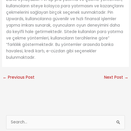
kullanıcıların siteye kolayca para yatırmasını ve kazançlarını
çekmelerini sağlayan birçok seçenek sunmaktadır. Pin
Upwards, kullanıcılarına güvenilir ve hızlı finansal işlemler
yapma imkanı sunarak, oyuncuların oyun deneyimini daha
da keyifli hale getirmektedir. Sitede kullanılan para yatırma
ve çekme yöntemleri, kullanıcıların tercihlerine göre”
“farklılık göstermektedir. Bu yöntemler arasında banka
havalesi, kredi kartı, e-cüzdan gibi seçenekler
bulunmaktadır.
←
Previous Post
Next Post
→
S
e