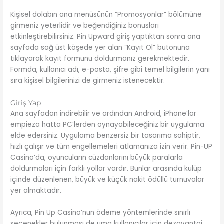
Kişisel dolabın ana menüsünün “Promosyonlar” bölümüne
girmeniz yeterlidir ve beğendiğiniz bonusları
etkinleştirebilirsiniz. Pin Upward giriş yaptıktan sonra ana
sayfada sağ üst köşede yer alan “Kayıt Ol” butonuna
tıklayarak kayıt formunu doldurmanız gerekmektedir.
Formda, kullanıcı adı, e-posta, şifre gibi temel bilgilerin yanı
sıra kişisel bilgilerinizi de girmeniz istenecektir.
Giriş Yap
Ana sayfadan indirebilir ve ardından Android, iPhone’lar
empieza hatta PC’lerden oynayabileceğiniz bir uygulama
elde edersiniz. Uygulama benzersiz bir tasarıma sahiptir,
hızlı çalışır ve tüm engellemeleri atlamanıza izin verir. Pin-UP
Casino’da, oyuncuların cüzdanlarını büyük paralarla
doldurmaları için farklı yollar vardır. Bunlar arasında kulüp
içinde düzenlenen, büyük ve küçük nakit ödüllü turnuvalar
yer almaktadır.
Ayrıca, Pin Up Casino’nun ödeme yöntemlerinde sınırlı
seçenekler bulunması de uma kullanıcılar için dezavantaj