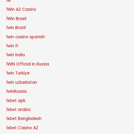
1w
1Win AZ Casino
1Win Brasil
1win Brazil
1win casino spanish
1win fr
1win India
1WIN Official In Russia
1win Turkiye
1win uzbekistan
1winRussia
1xbet apk
1xbet arabic
1xbet Bangladesh
1xbet Casino AZ