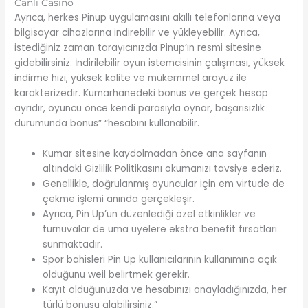
Canlı Casino
Ayrıca, herkes Pinup uygulamasını akıllı telefonlarına veya
bilgisayar cihazlarına indirebilir ve yükleyebilir. Ayrıca,
istediğiniz zaman tarayıcınızda Pinup’ın resmi sitesine
gidebilirsiniz. İndirilebilir oyun istemcisinin çalışması, yüksek
indirme hızı, yüksek kalite ve mükemmel arayüz ile
karakterizedir. Kumarhanedeki bonus ve gerçek hesap
ayrıdır, oyuncu önce kendi parasıyla oynar, başarısızlık
durumunda bonus” “hesabını kullanabilir.
Kumar sitesine kaydolmadan önce ana sayfanın
altındaki Gizlilik Politikasını okumanızı tavsiye ederiz.
Genellikle, doğrulanmış oyuncular için em virtude de
çekme işlemi anında gerçekleşir.
Ayrıca, Pin Up’un düzenlediği özel etkinlikler ve
turnuvalar de uma üyelere ekstra benefit fırsatları
sunmaktadır.
Spor bahisleri Pin Up kullanıcılarının kullanımına açık
olduğunu weil belirtmek gerekir.
Kayıt olduğunuzda ve hesabınızı onayladığınızda, her
türlü bonusu alabilirsiniz.”