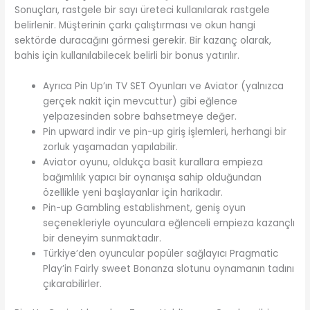
Sonuçları, rastgele bir sayı üreteci kullanılarak rastgele
belirlenir. Müşterinin çarkı çalıştırması ve okun hangi
sektörde duracağını görmesi gerekir. Bir kazanç olarak,
bahis için kullanılabilecek belirli bir bonus yatırılır.
Ayrıca Pin Up’ın TV SET Oyunları ve Aviator (yalnızca
gerçek nakit için mevcuttur) gibi eğlence
yelpazesinden sobre bahsetmeye değer.
Pin upward indir ve pin-up giriş işlemleri, herhangi bir
zorluk yaşamadan yapılabilir.
Aviator oyunu, oldukça basit kurallara empieza
bağımlılık yapıcı bir oynanışa sahip olduğundan
özellikle yeni başlayanlar için harikadır.
Pin-up Gambling establishment, geniş oyun
seçenekleriyle oyunculara eğlenceli empieza kazançlı
bir deneyim sunmaktadır.
Türkiye’den oyuncular popüler sağlayıcı Pragmatic
Play’in Fairly sweet Bonanza slotunu oynamanın tadını
çıkarabilirler.