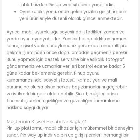
tabletinizden Pin Up web sitesini ziyaret edin.
Oyun koleksiyonu, önde gelen yazılım geliştiricilerin
yeni ürünleriyle düzenli olarak güncellenmektedir.
Ayrıca, mobil uyumluluğu sayesinde istedikleri zaman ve
yerde oyun oynayabilirler. Yeni bir hesap aldıktan hemen
sonra, kişisel verileri onaylamanız gerekmez, ancak ilk pra
çekme işleminden önce doğrulamadan geçmeniz gerekir.
Bunu yapmak için destek servisine bir vesikalık fotoğraf
göndermeniz ve uzmanlar verileri kontrol edene kadar 5
güne kadar beklemeniz gerekir. Pinup oyunu
kumarhanesinde, sosyal statüsü, ikamet yeri ve mali
durumu ne olursa olsun herkes boş zamanlarını geçirebilir
ve istikrarlı bir gelir elde edebilir. Şirket, müşterilerinin
finansal işlemlerin gizliliğini ve güvenliğini tamamlama
hakkına saygı duyar.
Müşterinin Kişisel Hesabı Ne Sağlar?
Pin-up platformu, mobil cihazlar için mükemmel bir deneyim
sunar. Pin way up indir ve pin up giriş işlemleri, herhangi bir