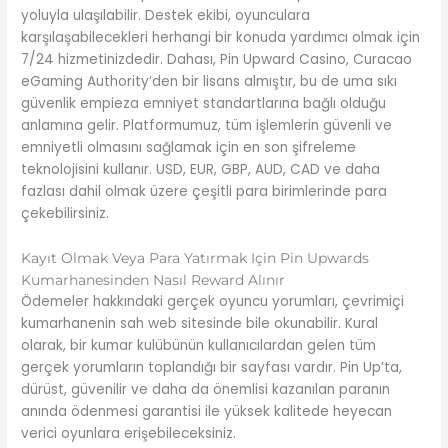
yoluyla ulaşılabilir. Destek ekibi, oyunculara
karşılaşabilecekleri herhangi bir konuda yardımcı olmak için
7/24 hizmetinizdedir. Dahası, Pin Upward Casino, Curacao
eGaming Authority’den bir lisans almıştır, bu de uma sıkı
güvenlik empieza emniyet standartlarına bağlı olduğu
anlamına gelir. Platformumuz, tüm işlemlerin güvenli ve
emniyetli olmasını sağlamak için en son şifreleme
teknolojisini kullanır. USD, EUR, GBP, AUD, CAD ve daha
fazlası dahil olmak üzere çeşitli para birimlerinde para
çekebilirsiniz.
Kayıt Olmak Veya Para Yatırmak Için Pin Upwards
Kumarhanesinden Nasıl Reward Alınır
Ödemeler hakkındaki gerçek oyuncu yorumları, çevrimiçi
kumarhanenin sah web sitesinde bile okunabilir. Kural
olarak, bir kumar kulübünün kullanıcılardan gelen tüm
gerçek yorumların toplandığı bir sayfası vardır. Pin Up’ta,
dürüst, güvenilir ve daha da önemlisi kazanılan paranın
anında ödenmesi garantisi ile yüksek kalitede heyecan
verici oyunlara erişebileceksiniz.