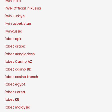
1win India
1WIN Official In Russia
1win Turkiye
1win uzbekistan
1winRussia
1xbet apk
1xbet arabic
1xbet Bangladesh
1xbet Casino AZ
1xbet casino BD
1xbet casino french
1xbet egypt
1xbet Korea
1xbet KR
1xbet malaysia