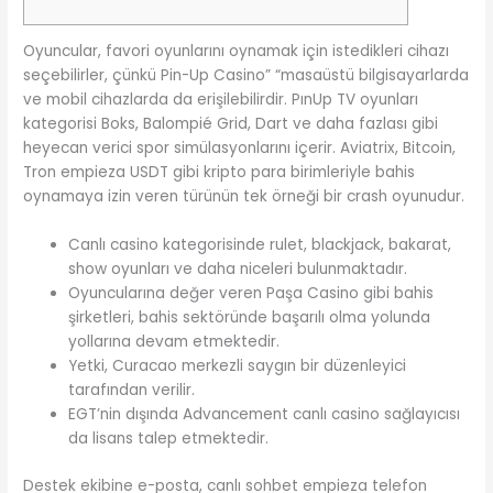
Oyuncular, favori oyunlarını oynamak için istedikleri cihazı
seçebilirler, çünkü Pin-Up Casino” “masaüstü bilgisayarlarda
ve mobil cihazlarda da erişilebilirdir. PınUp TV oyunları
kategorisi Boks, Balompié Grid, Dart ve daha fazlası gibi
heyecan verici spor simülasyonlarını içerir. Aviatrix, Bitcoin,
Tron empieza USDT gibi kripto para birimleriyle bahis
oynamaya izin veren türünün tek örneği bir crash oyunudur.
Canlı casino kategorisinde rulet, blackjack, bakarat,
show oyunları ve daha niceleri bulunmaktadır.
Oyuncularına değer veren Paşa Casino gibi bahis
şirketleri, bahis sektöründe başarılı olma yolunda
yollarına devam etmektedir.
Yetki, Curacao merkezli saygın bir düzenleyici
tarafından verilir.
EGT’nin dışında Advancement canlı casino sağlayıcısı
da lisans talep etmektedir.
Destek ekibine e-posta, canlı sohbet empieza telefon