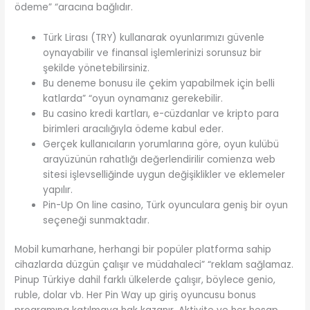
ödeme” “aracına bağlıdır.
Türk Lirası (TRY) kullanarak oyunlarımızı güvenle
oynayabilir ve finansal işlemlerinizi sorunsuz bir
şekilde yönetebilirsiniz.
Bu deneme bonusu ile çekim yapabilmek için belli
katlarda” “oyun oynamanız gerekebilir.
Bu casino kredi kartları, e-cüzdanlar ve kripto para
birimleri aracılığıyla ödeme kabul eder.
Gerçek kullanıcıların yorumlarına göre, oyun kulübü
arayüzünün rahatlığı değerlendirilir comienza web
sitesi işlevselliğinde uygun değişiklikler ve eklemeler
yapılır.
Pin-Up On line casino, Türk oyunculara geniş bir oyun
seçeneği sunmaktadır.
Mobil kumarhane, herhangi bir popüler platforma sahip
cihazlarda düzgün çalışır ve müdahaleci” “reklam sağlamaz.
Pinup Türkiye dahil farklı ülkelerde çalışır, böylece genio,
ruble, dolar vb. Her Pin Way up giriş oyuncusu bonus