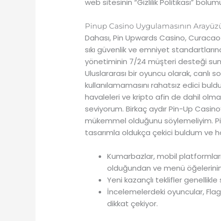
web sitesinin “Gizlilik Politikası” böl
Pinup Casino Uygulamasının Arayüz
Dahası, Pin Upwards Casino, Curacao 
sıkı güvenlik ve emniyet standartları
yönetiminin 7/24 müşteri desteği sunm
Uluslararası bir oyuncu olarak, canlı s
kullanılamamasını rahatsız edici bul
havaleleri ve kripto afin de dahil ol
seviyorum. Birkaç aydır Pin-Up Casino
mükemmel olduğunu söylemeliyim. Pin-
tasarımla oldukça çekici buldum ve ho
Kumarbazlar, mobil platformlar
olduğundan ve menü öğelerinin 
Yeni kazançlı teklifler genellikl
İncelemelerdeki oyuncular, Flag
dikkat çekiyor.