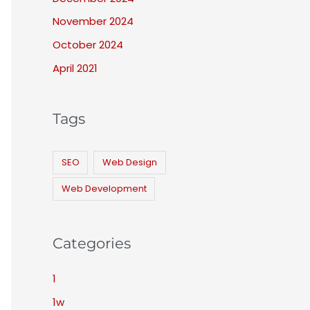
November 2024
October 2024
April 2021
Tags
SEO
Web Design
Web Development
Categories
1
1w