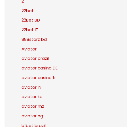
2
22bet
22Bet BD
22bet IT
888starz bd
Aviator
aviator brazil
aviator casino DE
aviator casino fr
aviator IN
aviator ke
aviator mz
aviator ng
b1bet brazil