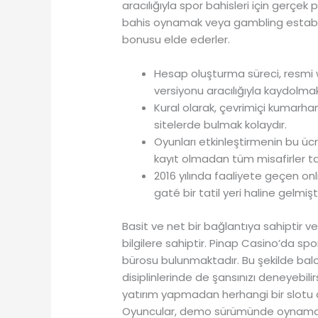
aracılığıyla spor bahisleri için gerçek
bahis oynamak veya gambling establi
bonusu elde ederler.
Hesap oluşturma süreci, resmi w
versiyonu aracılığıyla kaydolmakt
Kural olarak, çevrimiçi kumarha
sitelerde bulmak kolaydır.
Oyunları etkinleştirmenin bu üc
kayıt olmadan tüm misafirler tara
2016 yılında faaliyete geçen on
gaté bir tatil yeri haline gelmişti
Basit ve net bir bağlantıya sahiptir 
bilgilere sahiptir. Pinap Casino’da sp
bürosu bulunmaktadır. Bu şekilde balo
disiplinlerinde de şansınızı deneyebili
yatırım yapmadan herhangi bir slotu
Oyuncular, demo sürümünde oynamak i