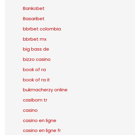
Bankobet
Basaribet
bbrbet colombia
bbrbet mx
big bass de
bizzo casino
book of ra
book of ra it
bukmacherzy online
casibom tr
casino
casino en ligne
casino en ligne fr