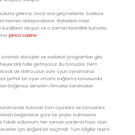
moduna gelince, önce ona geçmelisiniz. Sadece
ını hemen anlayacaksınız. Bahislerin nasıl
in kurallarını okuyun ve o zaman kesinlikle bununla
ınız
pinco casino
.
, ücretsiz dönüşler ve sadakat programları gibi
 heyecanlı hale getiriyoruz. Bu bonuslar, hem
b ebook de daha uzun süre oyun oynamanızı
ieza şeffaf bir oyun ortamı sağlama konusunda
nan bağımsız denetim firmaları tarafından
ü sürümünde bulunan tüm oyunlara ve bonuslara
herkesin beğenisine göre bir şeyler bulmasına
ini takdir ediyorum, her zaman yardıma hazır olan.
verler için değerli bir seçimdir. Tüm bilgiler resmi