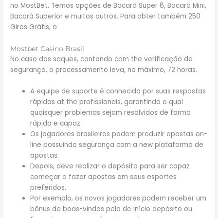
no MostBet. Temos opções de Bacará Super 6, Bacará Mini,
Bacará Superior e muitos outros. Para obter também 250
Giros Grátis, o
Mostbet Casino Brasil
No caso dos saques, contando com the verificação de
segurança, o processamento leva, no máximo, 72 horas.
A equipe de suporte é conhecida por suas respostas
rápidas at the profissionais, garantindo o qual
quaisquer problemas sejam resolvidos de forma
rápida e capaz.
Os jogadores brasileiros podem produzir apostas on-
line possuindo segurança com a new plataforma de
apostas.
Depois, deve realizar o depósito para ser capaz
começar a fazer apostas em seus esportes
preferidos.
Por exemplo, os novos jogadores podem receber um
bônus de boas-vindas pelo de início depósito ou