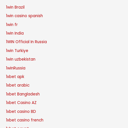
1win Brazil
1win casino spanish
1win fr
1win India
1WIN Official In Russia
1win Turkiye
1win uzbekistan
1winRussia
1xbet apk
1xbet arabic
1xbet Bangladesh
1xbet Casino AZ
1xbet casino BD
1xbet casino french