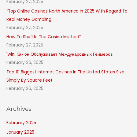
February 27, 2025
c
“Top Online Casinos North America In 2025 With Regard To
h
Real Money Gambling
f
February 27, 2025
o
How To Shuffle The Casino Method”
r
February 27, 2025
:
1win: Как он Обслуживает Международных Геймеров
February 26, 2025
Top 10 Biggest Internet Casinos In The United States Size
Simply By Square Feet
February 26, 2025
Archives
February 2025
January 2025