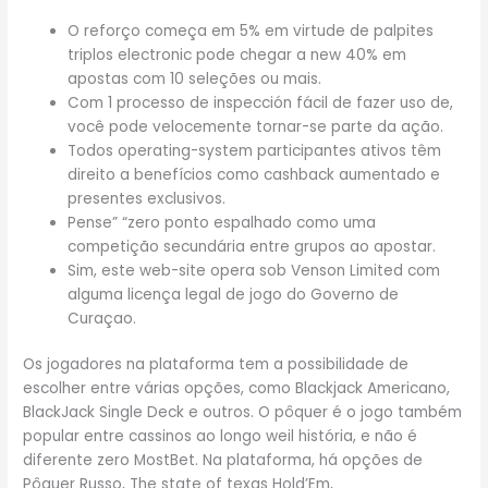
O reforço começa em 5% em virtude de palpites
triplos electronic pode chegar a new 40% em
apostas com 10 seleções ou mais.
Com 1 processo de inspección fácil de fazer uso de,
você pode velocemente tornar-se parte da ação.
Todos operating-system participantes ativos têm
direito a benefícios como cashback aumentado e
presentes exclusivos.
Pense” “zero ponto espalhado como uma
competição secundária entre grupos ao apostar.
Sim, este web-site opera sob Venson Limited com
alguma licença legal de jogo do Governo de
Curaçao.
Os jogadores na plataforma tem a possibilidade de
escolher entre várias opções, como Blackjack Americano,
BlackJack Single Deck e outros. O pôquer é o jogo também
popular entre cassinos ao longo weil história, e não é
diferente zero MostBet. Na plataforma, há opções de
Pôquer Russo, The state of texas Hold’Em,