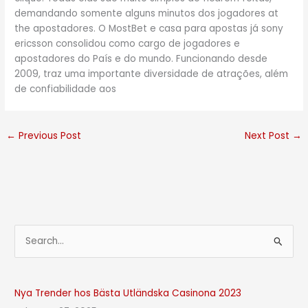
demandando somente alguns minutos dos jogadores at
the apostadores. O MostBet e casa para apostas já sony
ericsson consolidou como cargo de jogadores e
apostadores do País e do mundo. Funcionando desde
2009, traz uma importante diversidade de atrações, além
de confiabilidade aos
←
Previous Post
Next Post
→
S
e
a
Nya Trender hos Bästa Utländska Casinona 2023
r