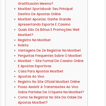
Gratificación Mesmo?
Mostbet Sportsbook: Seu Principal
Destino De Apostas Online
Mostbet Apostas: Ganhe Grande
Apresentando Esporte E Cassino
Quais São Os Bônus E Promoções Weil
Mostbet?
Registro Na Mostbet
Roleta
Vantagens De Ze Registrar Na Mostbet
Perguntas Frequentes Sobre O Mostbet
Mostbet – Site Formal De Cassino Online
E Apostas Esportivas
Casa Para Apostas Mostbet
Apostas Ao Vivo
Registro No Site Oficial Mostbet Online
Posso Assistir A Transmissões Ao Vivo
Sobre Partidas De Críquete Na Mostbet?
Como Se Registrar No Site Da Odaie De
Apostas Mostbet?