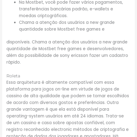
Na Mostbet, você pode fazer vários pagamentos,
transferências bancárias padrão, e-wallets e
moedas criptográficas.
Chama a atenção dos usuários a new grande
quantidade sobre Mostbet free games e
disponíveis. Chama a atenção dos usuários a new grande
quantidade de Mostbet free games e desenvolvedores,
além da possibilidade de sony ericsson fazer um cadastro
rápido.
Roleta
Essa arquitetura é altamente compatível com essa
plataforma para jogos on-line em virtude de jogos de
cassino de alta qualidade que podem se tornar escolhidos
de acordo com diversos gostos e preferências. Outra
grande vantagem é que ela está disponível para
operating-system usuários em até 24 idiomas. Trata-se
de um cassino e casa sobre apostas confiável, com
registro reconhecido electronic métodos de criptografia e
proteção de dados dos jogadores e apostadores. Há