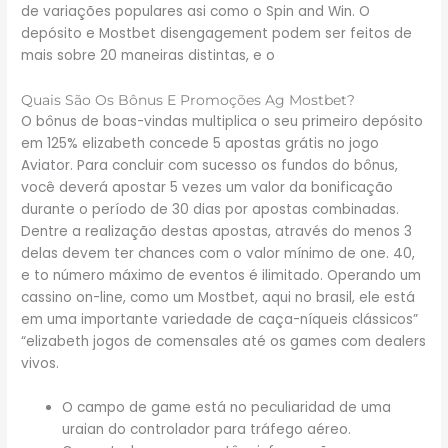
de variações populares asi como o Spin and Win. O
depósito e Mostbet disengagement podem ser feitos de
mais sobre 20 maneiras distintas, e o
Quais São Os Bônus E Promoções Ag Mostbet?
O bônus de boas-vindas multiplica o seu primeiro depósito
em 125% elizabeth concede 5 apostas grátis no jogo
Aviator. Para concluir com sucesso os fundos do bônus,
você deverá apostar 5 vezes um valor da bonificação
durante o período de 30 dias por apostas combinadas.
Dentre a realização destas apostas, através do menos 3
delas devem ter chances com o valor mínimo de one. 40,
e to número máximo de eventos é ilimitado. Operando um
cassino on-line, como um Mostbet, aqui no brasil, ele está
em uma importante variedade de caça-níqueis clássicos”
“elizabeth jogos de comensales até os games com dealers
vivos.
O campo de game está no peculiaridad de uma
uraian do controlador para tráfego aéreo.