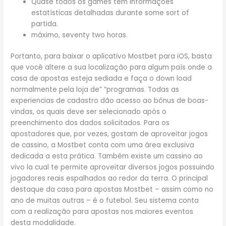
Quase todos os games têm informações
estatísticas detalhadas durante some sort of
partida.
máximo, seventy two horas.
Portanto, para baixar o aplicativo Mostbet para iOS, basta
que você altere a sua localização para algum país onde a
casa de apostas esteja sediada e faça o down load
normalmente pela loja de” “programas. Todas as
experiencias de cadastro dão acesso ao bônus de boas-
vindas, os quais deve ser selecionado após o
preenchimento dos dados solicitados. Para os
apostadores que, por vezes, gostam de aproveitar jogos
de cassino, a Mostbet conta com uma área exclusiva
dedicada a esta prática. Também existe um cassino ao
vivo la cual te permite aproveitar diversos jogos possuindo
jogadores reais espalhados ao redor da terra. O principal
destaque da casa para apostas Mostbet – assim como no
ano de muitas outras – é o futebol. Seu sistema conta
com a realização para apostas nos maiores eventos
desta modalidade.