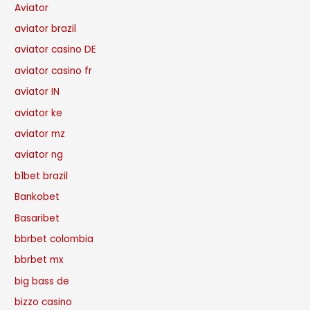
Aviator
aviator brazil
aviator casino DE
aviator casino fr
aviator IN
aviator ke
aviator mz
aviator ng
b1bet brazil
Bankobet
Basaribet
bbrbet colombia
bbrbet mx
big bass de
bizzo casino