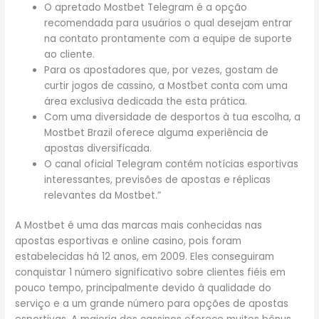
O apretado Mostbet Telegram é a opção
recomendada para usuários o qual desejam entrar
na contato prontamente com a equipe de suporte
ao cliente.
Para os apostadores que, por vezes, gostam de
curtir jogos de cassino, a Mostbet conta com uma
área exclusiva dedicada the esta prática.
Com uma diversidade de desportos à tua escolha, a
Mostbet Brazil oferece alguma experiência de
apostas diversificada.
O canal oficial Telegram contém notícias esportivas
interessantes, previsões de apostas e réplicas
relevantes da Mostbet.”
A Mostbet é uma das marcas mais conhecidas nas
apostas esportivas e online casino, pois foram
estabelecidas há 12 anos, em 2009. Eles conseguiram
conquistar 1 número significativo sobre clientes fiéis em
pouco tempo, principalmente devido à qualidade do
serviço e a um grande número para opções de apostas