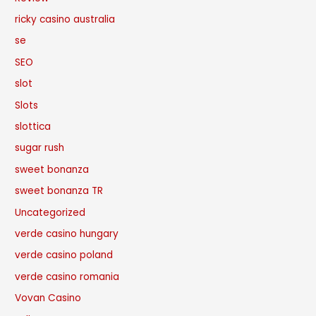
ricky casino australia
se
SEO
slot
Slots
slottica
sugar rush
sweet bonanza
sweet bonanza TR
Uncategorized
verde casino hungary
verde casino poland
verde casino romania
Vovan Casino