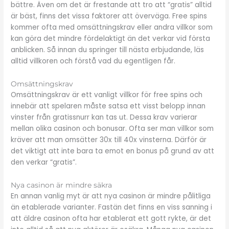
bättre. Även om det är frestande att tro att “gratis” alltid
är bäst, finns det vissa faktorer att överväga. Free spins
kommer ofta med omsättningskrav eller andra villkor som
kan göra det mindre fördelaktigt än det verkar vid första
anblicken. Så innan du springer till nästa erbjudande, läs
alltid villkoren och förstå vad du egentligen får.
Omsättningskrav
Omsättningskrav är ett vanligt villkor för free spins och
innebär att spelaren måste satsa ett visst belopp innan
vinster från gratissnurr kan tas ut. Dessa krav varierar
mellan olika casinon och bonusar. Ofta ser man villkor som
kräver att man omsätter 30x till 40x vinsterna. Därför är
det viktigt att inte bara ta emot en bonus på grund av att
den verkar “gratis”.
Nya casinon är mindre säkra
En annan vanlig myt är att nya casinon är mindre pålitliga
än etablerade varianter. Fastän det finns en viss sanning i
att äldre casinon ofta har etablerat ett gott rykte, är det