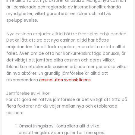
inte alltid så att nya aktörer är osäkra. Många nya casinon
är licensierade och reglerade av internationellt erkända
myndigheter, vilket garanterar en säker och rättvis
spelupplevelse.
Nya casinon erbjuder alltid bättre free spins-erbjudanden
Det är lätt att tro att nya casinon alltid har bättre
erbjudanden för att locka spelare, men detta är inte alltid
fallet. Även om de ofta har konkurrenskraftiga bonusar, är
det viktigt att jämföra olika casinon och deras villkor.
Ibland kan etablerade casinon erbjuda mer generösa villkor
än nya aktörer. En grundlig jämförelse är alltid att
rekommendera
casino utan svensk licens
.
Jämförelse av villkor
För att göra en rättvis jämförelse är det viktigt att titta på
flera faktorer när du väljer mellan nya och etablerade
casinon:
Omsättningskrav: Kontrollera alltid vilka
omsättningskrav som gäller för free spins.