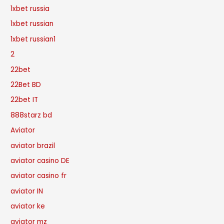
1xbet russia
1xbet russian
1xbet russian1
2
22bet
22Bet BD
22bet IT
888starz bd
Aviator
aviator brazil
aviator casino DE
aviator casino fr
aviator IN
aviator ke
aviator mz