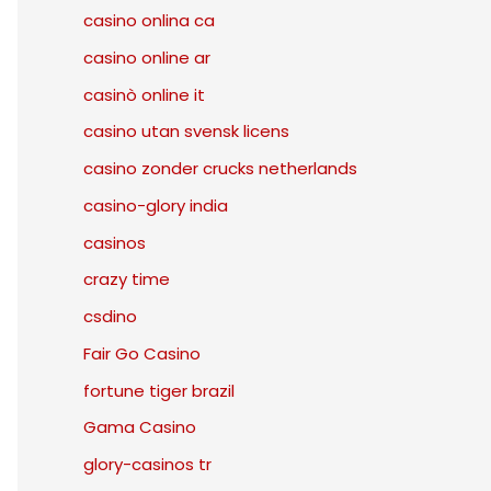
casino onlina ca
casino online ar
casinò online it
casino utan svensk licens
casino zonder crucks netherlands
casino-glory india
casinos
crazy time
csdino
Fair Go Casino
fortune tiger brazil
Gama Casino
glory-casinos tr