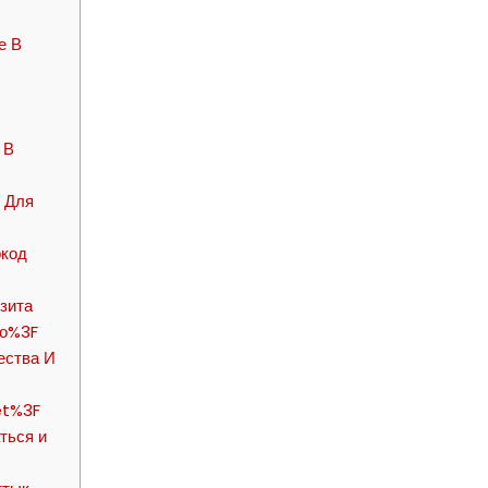
е В
 В
 Для
окод
зита
но%3F
ества И
et%3F
ться и