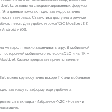
stbet kz отзывы на специализированных форумах
в. Эти данные помогают сделать недостаточно
тность выигрыша. Статистика доступна и режиме
 обновляется. Для удобно игроков%2C Mostbet KZ
 Android и iOS.
а же пароля можно заканчивать игру. В мобильной
 с посторонней мобильного телефона%2C и на ПК –
Mostbet Казино предлагает приветственные
Bet можно круглосуточно вскоре ПК или мобильное
сделать нашу платформу еще удобнее а
зделяются в вкладки «Избранное»%2C «Новые» и
навигацию.