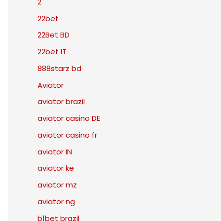
2
22bet
22Bet BD
22bet IT
888starz bd
Aviator
aviator brazil
aviator casino DE
aviator casino fr
aviator IN
aviator ke
aviator mz
aviator ng
b1bet brazil