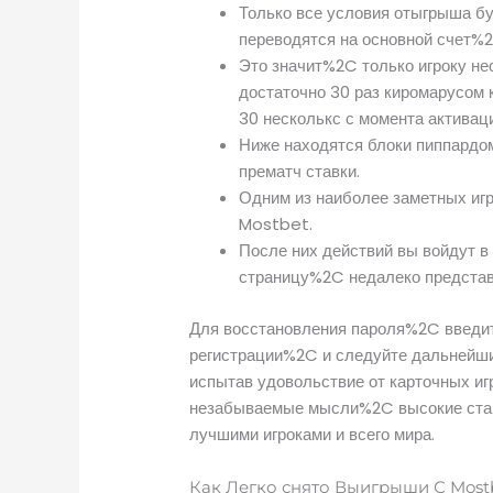
Только все условия отыгрыша б
переводятся на основной счет%2
Это значит%2C только игроку не
достаточно 30 раз киромарусом
30 несколькс с момента активац
Ниже находятся блоки пиппардо
прематч ставки.
Одним из наиболее заметных игр
Mostbet.
После них действий вы войдут в
страницу%2C недалеко представ
Для восстановления пароля%2C введи
регистрации%2C и следуйте дальнейши
испытав удовольствие от карточных иг
незабываемые мысли%2C высокие став
лучшими игроками и всего мира.
Как Легко снято Выигрыши С Most