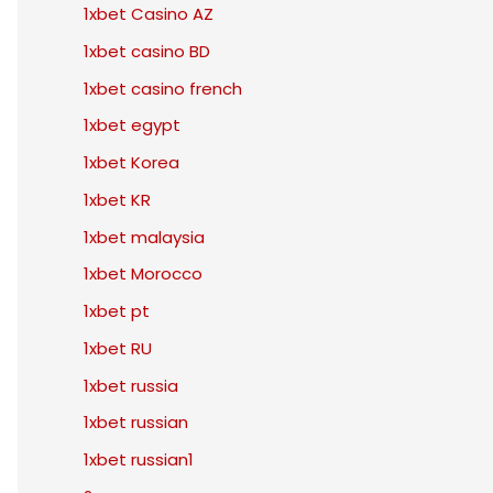
1xbet Casino AZ
1xbet casino BD
1xbet casino french
1xbet egypt
1xbet Korea
1xbet KR
1xbet malaysia
1xbet Morocco
1xbet pt
1xbet RU
1xbet russia
1xbet russian
1xbet russian1