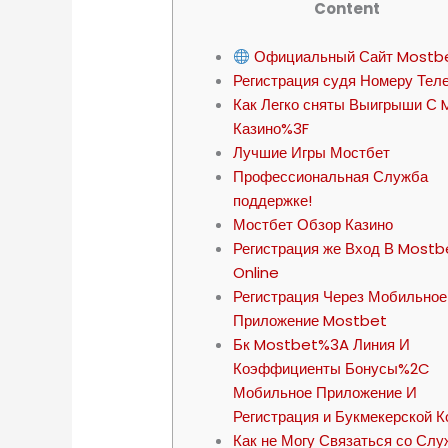
Content
Официальный Сайт Mostbe
Регистрация судя Номеру Тел
Как Легко сняты Выигрыши С
Казино%3F
Лучшие Игры Мостбет
Профессиональная Служба
поддержке!
Мостбет Обзор Казино
Регистрация же Вход В Mostb
Online
Регистрация Через Мобильное
Приложение Mostbet
Бк Mostbet%3A Линия И
Коэффициенты Бонусы%2C
Мобильное Приложение И
Регистрация и Букмекерской К
Как не Могу Связаться со Сл