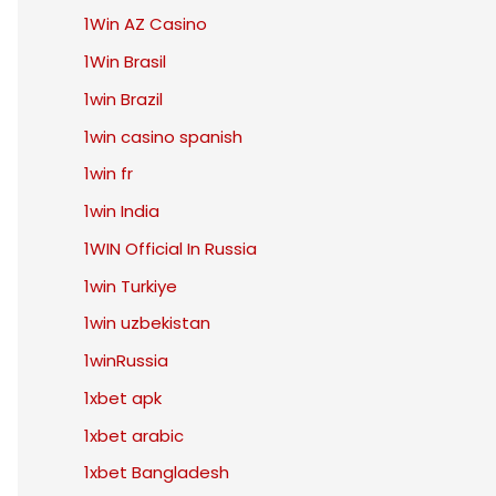
1Win AZ Casino
1Win Brasil
1win Brazil
1win casino spanish
1win fr
1win India
1WIN Official In Russia
1win Turkiye
1win uzbekistan
1winRussia
1xbet apk
1xbet arabic
1xbet Bangladesh