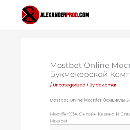
Mostbet Online Мо
Букмекерской Комп
/
Uncategorized
/ By
dev.omar
Mostbet Online Мостбет Официальный
Мостбет%3A Онлайн Казино И Ста
Mostbet