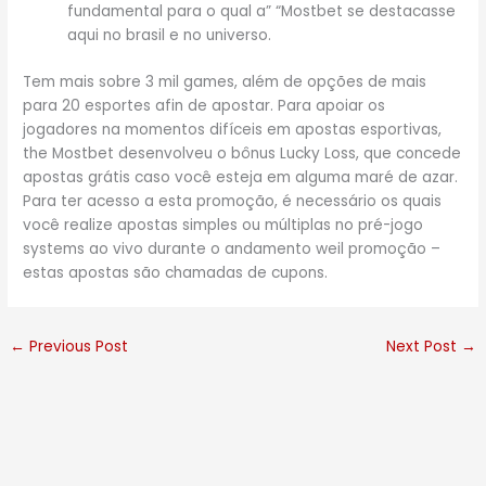
fundamental para o qual a” “Mostbet se destacasse
aqui no brasil e no universo.
Tem mais sobre 3 mil games, além de opções de mais
para 20 esportes afin de apostar. Para apoiar os
jogadores na momentos difíceis em apostas esportivas,
the Mostbet desenvolveu o bônus Lucky Loss, que concede
apostas grátis caso você esteja em alguma maré de azar.
Para ter acesso a esta promoção, é necessário os quais
você realize apostas simples ou múltiplas no pré-jogo
systems ao vivo durante o andamento weil promoção –
estas apostas são chamadas de cupons.
←
Previous Post
Next Post
→