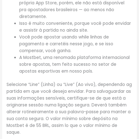
própria App Store, porém, ele não está disponível
pra apostadores brasileiros — ao menos não
diretamente.
Isso é muito conveniente, porque você pode envidar
e assistir à partida no ainda site.
Você pode apostar usando while linhas de
pagamento e carretéis nesse jogo, e se isso
compensar, você ganha.
A Mostbet, uma renomada plataforma internacional
sobre apostas, tem feito sucesso no setor de
apostas esportivas em nosso país.
Selecione “Line” (Linha) ou “Live” (Ao vivo), dependendo ag
partida em que você deseja envidar. Para salvaguardar as
suas informações sensíveis, certifique-se de que está a
originarse sessão numa ligação segura. Deverá também
alterar rotineiramente a sua palavra-passe para manter a
sua conta segura. O valor mínimo sobre depósito na
Mostbet é de 55 BRL, assim lo que o valor mínimo de
saque.