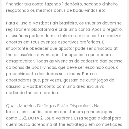
financiar tua conta fazendo 1 depósito, sacando dinheiro,
resgatando os mesmos bônus de boas-vindas etc.
Para el uso a Mostbet País brasileiro, os usuários devem se
registrar em plataforma e criar uma conta. Após o registro,
os usuários podem dormir dinheiro em sua conta e realizar
apostas em teus eventos esportivos preferidos. É
importante obedecer que apostar pode ser arriscado at
the os usuários devem apostar apenas o que podem
desaproveitar. Todas as vivencias de cadastro dão acesso
ao bônus de boas-vindas, que deve ser escolhido após o
preenchimento dos dados solicitados. Para os
apostadores que, por vezes, gostam de curtir jogos de
cassino, a Mostbet conta com uma área exclusiva
dedicada the esta prática.
Quais Modelos De Jogos Estão Disponíveis Na
No site, os usuários podem apostar em grandes jogos
como CS2, DOTA 2, LoL e Valorant. Essa seção é ideal para
quem busca adrenalina at the estratégia em competições