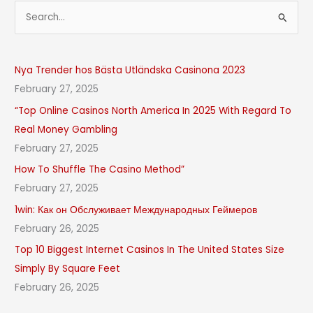
S
e
a
Nya Trender hos Bästa Utländska Casinona 2023
r
February 27, 2025
c
“Top Online Casinos North America In 2025 With Regard To
h
Real Money Gambling
f
February 27, 2025
o
How To Shuffle The Casino Method”
r
February 27, 2025
:
1win: Как он Обслуживает Международных Геймеров
February 26, 2025
Top 10 Biggest Internet Casinos In The United States Size
Simply By Square Feet
February 26, 2025