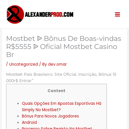
Mostbet ᐉ Bônus De Boas-vindas
R$5555 ᐉ Oficial Mostbet Casino
Br
/
Uncategorized
/ By
dev.omar
Mostbet País Brasileiro: Site Oficial, Inscrição, Bônus 15
000r$ Entrar”
Content
Quais Opções Em Apostas Esportivas Há
Simply No Mostbet?
Bônus Para Novos Jogadores
Android
Processo Sobre Registo Na Mostbet