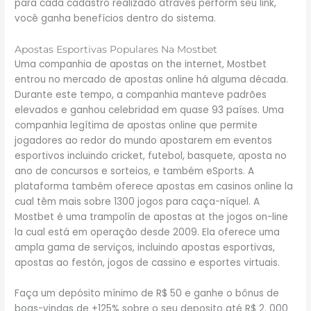
para cada cadastro realizado através perform seu link,
você ganha benefícios dentro do sistema.
Apostas Esportivas Populares Na Mostbet
Uma companhia de apostas on the internet, Mostbet
entrou no mercado de apostas online há alguma década.
Durante este tempo, a companhia manteve padrões
elevados e ganhou celebridad em quase 93 países. Uma
companhia legítima de apostas online que permite
jogadores ao redor do mundo apostarem em eventos
esportivos incluindo cricket, futebol, basquete, aposta no
ano de concursos e sorteios, e também eSports. A
plataforma também oferece apostas em casinos online la
cual têm mais sobre 1300 jogos para caça-níquel. A
Mostbet é uma trampolín de apostas at the jogos on-line
la cual está em operação desde 2009. Ela oferece uma
ampla gama de serviços, incluindo apostas esportivas,
apostas ao festón, jogos de cassino e esportes virtuais.
Faça um depósito mínimo de R$ 50 e ganhe o bônus de
boas-vindas de +125% sobre o seu deposito até R$ 2. 000