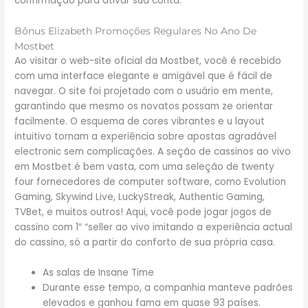
confirmação para ativar sua conta.
Bônus Elizabeth Promoções Regulares No Ano De
Mostbet
Ao visitar o web-site oficial da Mostbet, você é recebido
com uma interface elegante e amigável que é fácil de
navegar. O site foi projetado com o usuário em mente,
garantindo que mesmo os novatos possam ze orientar
facilmente. O esquema de cores vibrantes e u layout
intuitivo tornam a experiência sobre apostas agradável
electronic sem complicações. A seção de cassinos ao vivo
em Mostbet é bem vasta, com uma seleção de twenty
four fornecedores de computer software, como Evolution
Gaming, Skywind Live, LuckyStreak, Authentic Gaming,
TVBet, e muitos outros! Aqui, você pode jogar jogos de
cassino com 1″ “seller ao vivo imitando a experiência actual
do cassino, só a partir do conforto de sua própria casa.
As salas de Insane Time
Durante esse tempo, a companhia manteve padrões
elevados e ganhou fama em quase 93 países.