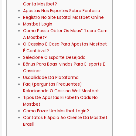
Conta Mostbet?
Apostas Nos Esportes Sobre Fantasia
Registro No Site Estatal Mostbet Online
Mostbet Login
Como Posso Obter Os Meus” “Lucro Com
A Mostbet?
O Cassino E Casa Para Apostas Mostbet
É Confiável?
Selecione O Esporte Desejado
Bônus Para Boas-vindas Para E-sports E
Cassinos
Usabilidade Da Plataforma
Faq (perguntas Frequentes)
Relacionada O Cassino Weil Mostbet
Tipos De Apostas Elizabeth Odds No
Mostbet
Como Fazer Um Mostbet Login?
Contatos E Apoio Ao Cliente Da Mostbet
Brasil