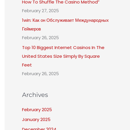
How To Shuffle The Casino Method”
February 27, 2025
1win: Как он Обслуживает Международных
Геймеров
February 26, 2025
Top 10 Biggest Internet Casinos In The
United States Size Simply By Square
Feet
February 26, 2025
Archives
February 2025
January 2025
December 2024