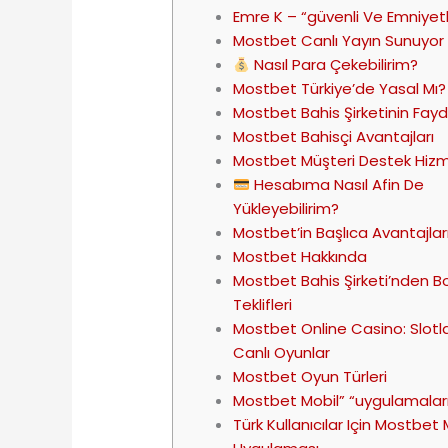
Emre K – “güvenli Ve Emniyet
Mostbet Canlı Yayın Sunuyor
Nasıl Para Çekebilirim?
Mostbet Türkiye’de Yasal Mı?
Mostbet Bahis Şirketinin Fayd
Mostbet Bahisçi Avantajları
Mostbet Müşteri Destek Hizm
Hesabıma Nasıl Afin De
Yükleyebilirim?
Mostbet’in Başlıca Avantajlar
Mostbet Hakkında
Mostbet Bahis Şirketi’nden B
Teklifleri
Mostbet Online Casino: Slotl
Canlı Oyunlar
Mostbet Oyun Türleri
Mostbet Mobil” “uygulamalar
Türk Kullanıcılar Için Mostbet 