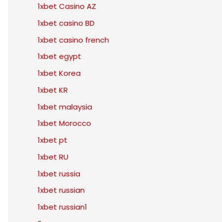
1xbet Casino AZ
1xbet casino BD
1xbet casino french
1xbet egypt
1xbet Korea
1xbet KR
1xbet malaysia
1xbet Morocco
1xbet pt
1xbet RU
1xbet russia
1xbet russian
1xbet russian1