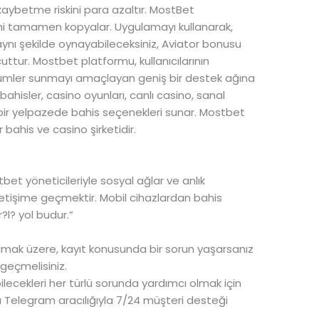
 kaybetme riskini para azaltır. MostBet
ğini tamamen kopyalar. Uygulamayı kullanarak,
aynı şekilde oynayabileceksiniz, Aviator bonusu
ttur. Mostbet platformu, kullanıcılarının
 çözümler sunmayı amaçlayan geniş bir destek ağına
 bahisler, casino oyunları, canlı casino, sanal
ş bir yelpazede bahis seçenekleri sunar. Mostbet
 bahis ve casino şirketidir.
bet yöneticileriyle sosyal ağlar ve anlık
letişime geçmektir. Mobil cihazlardan bahis
?l? yol budur.”
mak üzere, kayıt konusunda bir sorun yaşarsanız
 geçmelisiniz.
bilecekleri her türlü sorunda yardımcı olmak için
Telegram aracılığıyla 7/24 müşteri desteği