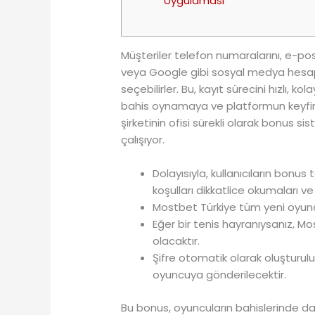
Uygulaması
Müşteriler telefon numaralarını, e-po
veya Google gibi sosyal medya hesap
seçebilirler. Bu, kayıt sürecini hızlı, ko
bahis oynamaya ve platformun keyfin
şirketinin ofisi sürekli olarak bonus s
çalışıyor.
Dolayısıyla, kullanıcıların bonus 
koşulları dikkatlice okumaları v
Mostbet Türkiye tüm yeni oyunc
Eğer bir tenis hayranıysanız, Mo
olacaktır.
Şifre otomatik olarak oluşturulur
oyuncuya gönderilecektir.
Bu bonus, oyuncuların bahislerinde da