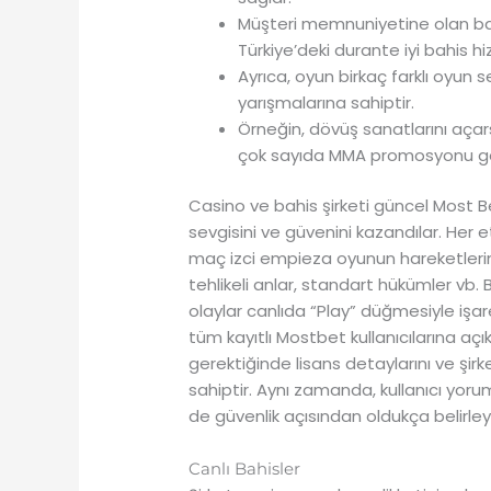
Müşteri memnuniyetine olan bağlı
Türkiye’deki durante iyi bahis hi
Ayrıca, oyun birkaç farklı oyun s
yarışmalarına sahiptir.
Örneğin, dövüş sanatlarını açar
çok sayıda MMA promosyonu gö
Casino ve bahis şirketi güncel Most Be
sevgisini ve güvenini kazandılar. Her etk
maç izci empieza oyunun hareketlerinin 
tehlikeli anlar, standart hükümler vb. 
olaylar canlıda “Play” düğmesiyle işa
tüm kayıtlı Mostbet kullanıcılarına açık
gerektiğinde lisans detaylarını ve şirke
sahiptir. Aynı zamanda, kullanıcı yor
de güvenlik açısından oldukça belirley
Canlı Bahisler