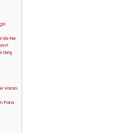
çin
ye’de Ne
rim?
 Giriş
’e Varan
an Para