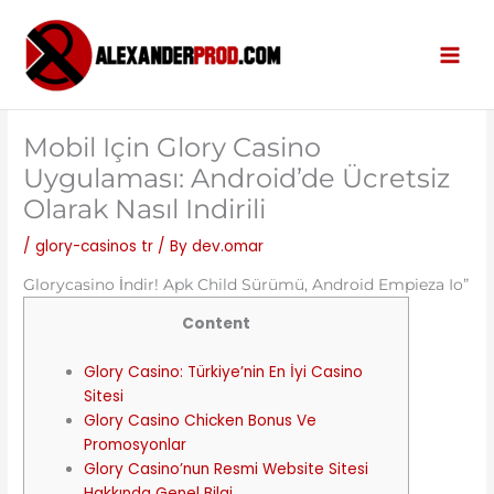
Mobil Için Glory Casino
Uygulaması: Android’de Ücretsiz
Olarak Nasıl Indirili
/
glory-casinos tr
/ By
dev.omar
Glorycasino İndir! Apk Child Sürümü, Android Empieza Io”
Content
Glory Casino: Türkiye’nin En İyi Casino
Sitesi
Glory Casino Chicken Bonus Ve
Promosyonlar
Glory Casino’nun Resmi Website Sitesi
Hakkında Genel Bilgi