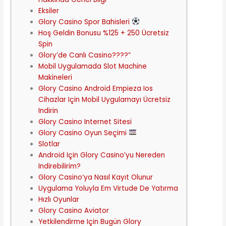
Eksiler
Glory Casino Spor Bahisleri
Hoş Geldin Bonusu %125 + 250 Ücretsiz
Spin
Glory’de Canlı Casino????”
Mobil Uygulamada Slot Machine
Makineleri
Glory Casino Android Empieza Ios
Cihazlar Için Mobil Uygulamayı Ücretsiz
Indirin
Glory Casino Internet Sitesi
Glory Casino Oyun Seçimi
Slotlar
Android Için Glory Casino’yu Nereden
Indirebilirim?
Glory Casino’ya Nasıl Kayıt Olunur
Uygulama Yoluyla Em Virtude De Yatırma
Hızlı Oyunlar
Glory Casino Aviator
Yetkilendirme Için Bugün Glory