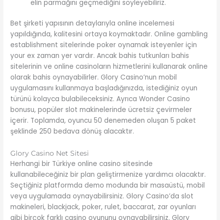
elin parmağını geçmediğini söyleyebiliriz.
Bet şirketi yapısının detaylarıyla online incelemesi
yapıldığında, kalitesini ortaya koymaktadır. Online gambling
establishment sitelerinde poker oynamak isteyenler için
your ex zaman yer vardır. Ancak bahis tutkunları bahis
sitelerinin ve online casinoların hizmetlerini kullanarak online
olarak bahis oynayabilirler. Glory Casino’nun mobil
uygulamasını kullanmaya başladığınızda, istediğiniz oyun
türünü kolayca bulabileceksiniz. Ayrıca Wonder Casino
bonusu, popüler slot makinelerinde ücretsiz çevirmeler
içerir. Toplamda, oyuncu 50 denemeden oluşan 5 paket
şeklinde 250 bedava dönüş alacaktır.
Glory Casino Net Sitesi
Herhangi bir Türkiye online casino sitesinde
kullanabileceğiniz bir plan geliştirmenize yardımcı olacaktır.
Seçtiğiniz platformda demo modunda bir masaüstü, mobil
veya uygulamada oynayabilirsiniz. Glory Casino’da slot
makineleri, blackjack, poker, rulet, baccarat, zar oyunları
gibi birçok farklı casino oyununu oynayabilirsiniz. Glory