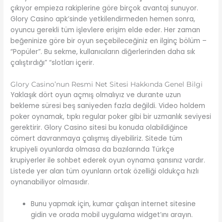
çıkıyor empieza rakiplerine göre birçok avantaj sunuyor.
Glory Casino apk’sinde yetkilendirmeden hemen sonra,
oyuncu gerekli tüm işlevlere erişim elde eder. Her zaman
beğeninize göre bir oyun seçebileceğiniz en ilginç bölüm –
“Popüler”. Bu sekme, kullanıcıların diğerlerinden daha sık
çalıştırdığı” “slotları içerir.
Glory Casino’nun Resmi Net Sitesi Hakkında Genel Bilgi
Yaklaşık dört oyun açmış olmalıyız ve durante uzun
bekleme süresi beş saniyeden fazla değildi. Video holdem
poker oynamak, tıpkı regular poker gibi bir uzmanlık seviyesi
gerektirir. Glory Casino sitesi bu konuda olabildiğince
cömert davranmaya çalışmış diyebiliriz. Sitede tüm
krupiyeli oyunlarda olmasa da bazılarında Türkçe
krupiyerler ile sohbet ederek oyun oynama şansınız vardır.
Listede yer alan tüm oyunların ortak özelliği oldukça hızlı
oynanabiliyor olmasıdır.
Bunu yapmak için, kumar çalışan internet sitesine
gidin ve orada mobil uygulama widget’ını arayın.