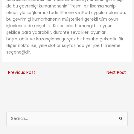
de bu çevrimiçi kumarhanenin” “resmi bir lisansa sahip
olmasıyla sağlanmaktadır. IPhone ve iPad uygulamalarında,
bu çevrimiçi kumarhanenin müşterileri gerekli tüm oyun
işlevlerine de erişebilir. Kullanıcılar herhangi bir uygun
şekilde para yatırabilir, durante sevdikleri oyunları
başlatabilir ve kazançlarını gerçek bir hesaba çekebilir. Bir
diğer nokta ise, yine slotlar sayfasında yer joe filtreleme
seçeneğidir.
←
Previous Post
Next Post
→
S
e