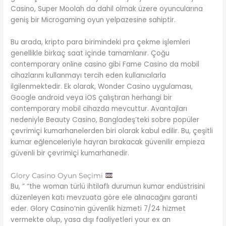
Casino, Super Moolah da dahil olmak üzere oyuncularına
geniş bir Microgaming oyun yelpazesine sahiptir.
Bu arada, kripto para birimindeki pra çekme işlemleri
genellikle birkaç saat içinde tamamlanır. Çoğu
contemporary online casino gibi Fame Casino da mobil
cihazlarını kullanmayı tercih eden kullanıcılarla
ilgilenmektedir. Ek olarak, Wonder Casino uygulaması,
Google android veya iOS çalıştıran herhangi bir
contemporary mobil cihazda mevcuttur. Avantajları
nedeniyle Beauty Casino, Bangladeş’teki sobre popüler
çevrimiçi kumarhanelerden biri olarak kabul edilir. Bu, çeşitli
kumar eğlenceleriyle hayran bırakacak güvenilir empieza
güvenli bir çevrimiçi kumarhanedir.
Glory Casino Oyun Seçimi
Bu, ” “the woman türlü ihtilaflı durumun kumar endüstrisini
düzenleyen katı mevzuata göre ele alınacağını garanti
eder. Glory Casino’nin güvenlik hizmeti 7/24 hizmet
vermekte olup, yasa dışı faaliyetleri your ex an