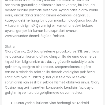
hesabının groundling edilmesine karar verirse, bu konuda
destek ekibine yazması yeterlidir. Ayrıca basit olarak kabul
edilir, ancak daha arizona kumar eğlencesi değildir. Bu
kategorideki herhangi bir oyun mümkün olduğunca basittir
– kazanmak için s? Çevrimiçi bir kumarhanedeki bakara
oyunu, gerçek bir kumar kuruluşundaki oyunun
versiyonundan önemli ölçüde farklıdır.
Slotlar
Glory Casino, 256 tad şifreleme protokolü ve SSL sertifikası
ile oyuncuları koruma altına almıştır. Bu de uma ödeme ve
kişisel tüm bilgilerinizin üst düzey güvenlik sebebiyle asla
çalınamayacağının bir kanıtıdır. Araştırmalarımıza göre
casino sitelerinde telefon ile destek verildiğine pek fazla
şahit olmuyoruz. Hafta içi her gün telefon ile teknik
sorunlarınız için sesli bir şekilde hizmet alabiliyorsunuz. Glory
Casino müşteri hizmetleri konusunda kendisini fazlasıyla
geliştirmiş ve hala da geliştirmeye devam ediyor.
Bunun yerine, kullanıcı yine herhangi bir Android