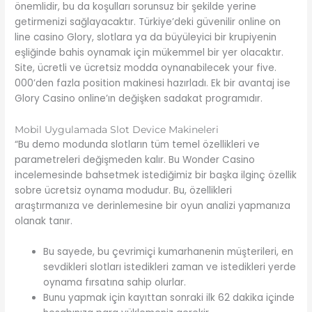
önemlidir, bu da koşulları sorunsuz bir şekilde yerine
getirmenizi sağlayacaktır. Türkiye’deki güvenilir online on
line casino Glory, slotlara ya da büyüleyici bir krupiyenin
eşliğinde bahis oynamak için mükemmel bir yer olacaktır.
Site, ücretli ve ücretsiz modda oynanabilecek your five.
000’den fazla position makinesi hazırladı. Ek bir avantaj ise
Glory Casino online’ın değişken sadakat programıdır.
Mobil Uygulamada Slot Device Makineleri
“Bu demo modunda slotların tüm temel özellikleri ve
parametreleri değişmeden kalır. Bu Wonder Casino
incelemesinde bahsetmek istediğimiz bir başka ilginç özellik
sobre ücretsiz oynama modudur. Bu, özellikleri
araştırmanıza ve derinlemesine bir oyun analizi yapmanıza
olanak tanır.
Bu sayede, bu çevrimiçi kumarhanenin müşterileri, en
sevdikleri slotları istedikleri zaman ve istedikleri yerde
oynama fırsatına sahip olurlar.
Bunu yapmak için kayıttan sonraki ilk 62 dakika içinde