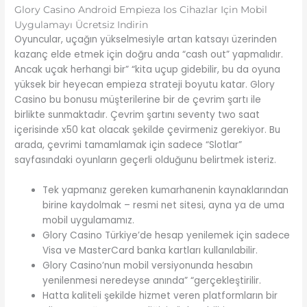
Glory Casino Android Empieza Ios Cihazlar Için Mobil
Uygulamayı Ücretsiz Indirin
Oyuncular, uçağın yükselmesiyle artan katsayı üzerinden
kazanç elde etmek için doğru anda “cash out” yapmalıdır.
Ancak uçak herhangi bir” “kita uçup gidebilir, bu da oyuna
yüksek bir heyecan empieza strateji boyutu katar. Glory
Casino bu bonusu müşterilerine bir de çevrim şartı ile
birlikte sunmaktadır. Çevrim şartını seventy two saat
içerisinde x50 kat olacak şekilde çevirmeniz gerekiyor. Bu
arada, çevrimi tamamlamak için sadece “Slotlar”
sayfasındaki oyunların geçerli olduğunu belirtmek isteriz.
Tek yapmanız gereken kumarhanenin kaynaklarından
birine kaydolmak – resmi net sitesi, ayna ya de uma
mobil uygulamamız.
Glory Casino Türkiye’de hesap yenilemek için sadece
Visa ve MasterCard banka kartları kullanılabilir.
Glory Casino’nun mobil versiyonunda hesabın
yenilenmesi neredeyse anında” “gerçekleştirilir.
Hatta kaliteli şekilde hizmet veren platformların bir