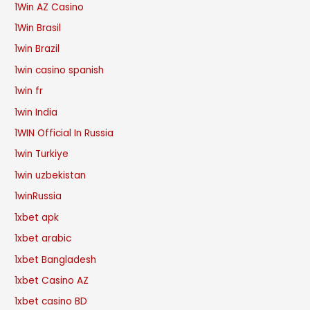
1Win AZ Casino
1Win Brasil
1win Brazil
1win casino spanish
1win fr
1win India
1WIN Official In Russia
1win Turkiye
1win uzbekistan
1winRussia
1xbet apk
1xbet arabic
1xbet Bangladesh
1xbet Casino AZ
1xbet casino BD