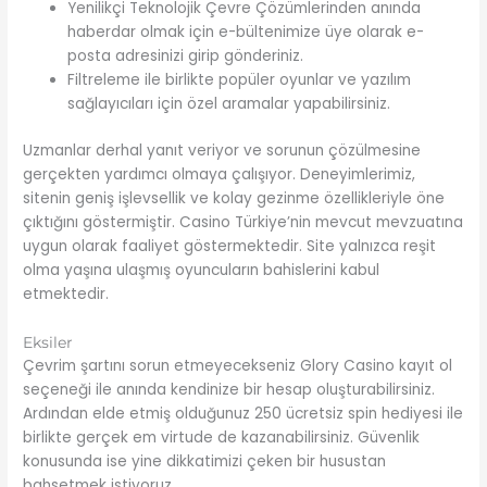
Yenilikçi Teknolojik Çevre Çözümlerinden anında
haberdar olmak için e-bültenimize üye olarak e-
posta adresinizi girip gönderiniz.
Filtreleme ile birlikte popüler oyunlar ve yazılım
sağlayıcıları için özel aramalar yapabilirsiniz.
Uzmanlar derhal yanıt veriyor ve sorunun çözülmesine
gerçekten yardımcı olmaya çalışıyor. Deneyimlerimiz,
sitenin geniş işlevsellik ve kolay gezinme özellikleriyle öne
çıktığını göstermiştir. Casino Türkiye’nin mevcut mevzuatına
uygun olarak faaliyet göstermektedir. Site yalnızca reşit
olma yaşına ulaşmış oyuncuların bahislerini kabul
etmektedir.
Eksiler
Çevrim şartını sorun etmeyecekseniz Glory Casino kayıt ol
seçeneği ile anında kendinize bir hesap oluşturabilirsiniz.
Ardından elde etmiş olduğunuz 250 ücretsiz spin hediyesi ile
birlikte gerçek em virtude de kazanabilirsiniz. Güvenlik
konusunda ise yine dikkatimizi çeken bir husustan
bahsetmek istiyoruz.