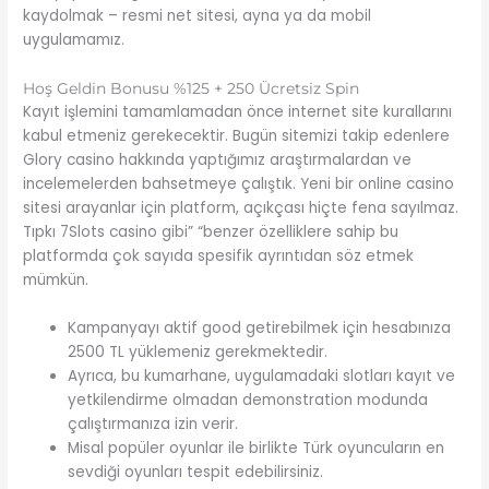
kaydolmak – resmi net sitesi, ayna ya da mobil
uygulamamız.
Hoş Geldin Bonusu %125 + 250 Ücretsiz Spin
Kayıt işlemini tamamlamadan önce internet site kurallarını
kabul etmeniz gerekecektir. Bugün sitemizi takip edenlere
Glory casino hakkında yaptığımız araştırmalardan ve
incelemelerden bahsetmeye çalıştık. Yeni bir online casino
sitesi arayanlar için platform, açıkçası hiçte fena sayılmaz.
Tıpkı 7Slots casino gibi” “benzer özelliklere sahip bu
platformda çok sayıda spesifik ayrıntıdan söz etmek
mümkün.
Kampanyayı aktif good getirebilmek için hesabınıza
2500 TL yüklemeniz gerekmektedir.
Ayrıca, bu kumarhane, uygulamadaki slotları kayıt ve
yetkilendirme olmadan demonstration modunda
çalıştırmanıza izin verir.
Misal popüler oyunlar ile birlikte Türk oyuncuların en
sevdiği oyunları tespit edebilirsiniz.