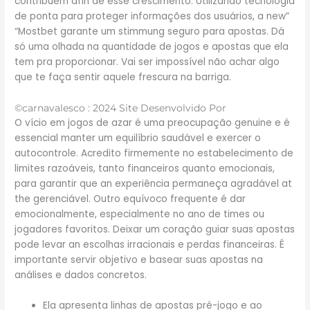
contribuem afin de esse crescimento. Utilizando tecnologia
de ponta para proteger informações dos usuários, a new”
“Mostbet garante um stimmung seguro para apostas. Dá
só uma olhada na quantidade de jogos e apostas que ela
tem pra proporcionar. Vai ser impossível não achar algo
que te faça sentir aquele frescura na barriga.
©carnavalesco : 2024 Site Desenvolvido Por
O vício em jogos de azar é uma preocupação genuine e é
essencial manter um equilíbrio saudável e exercer o
autocontrole. Acredito firmemente no estabelecimento de
limites razoáveis, tanto financeiros quanto emocionais,
para garantir que an experiência permaneça agradável at
the gerenciável. Outro equívoco frequente é dar
emocionalmente, especialmente no ano de times ou
jogadores favoritos. Deixar um coração guiar suas apostas
pode levar an escolhas irracionais e perdas financeiras. É
importante servir objetivo e basear suas apostas na
análises e dados concretos.
Ela apresenta linhas de apostas pré-jogo e ao