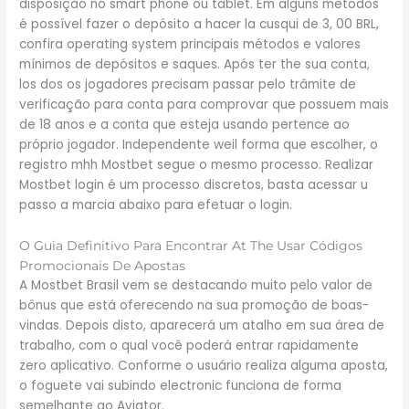
disposição no smart phone ou tablet. Em alguns métodos
é possível fazer o depósito a hacer la cusqui de 3, 00 BRL,
confira operating system principais métodos e valores
mínimos de depósitos e saques. Após ter the sua conta,
los dos os jogadores precisam passar pelo trâmite de
verificação para conta para comprovar que possuem mais
de 18 anos e a conta que esteja usando pertence ao
próprio jogador. Independente weil forma que escolher, o
registro mhh Mostbet segue o mesmo processo. Realizar
Mostbet login é um processo discretos, basta acessar u
passo a marcia abaixo para efetuar o login.
O Guia Definitivo Para Encontrar At The Usar Códigos
Promocionais De Apostas
A Mostbet Brasil vem se destacando muito pelo valor de
bônus que está oferecendo na sua promoção de boas-
vindas. Depois disto, aparecerá um atalho em sua área de
trabalho, com o qual você poderá entrar rapidamente
zero aplicativo. Conforme o usuário realiza alguma aposta,
o foguete vai subindo electronic funciona de forma
semelhante ao Aviator.