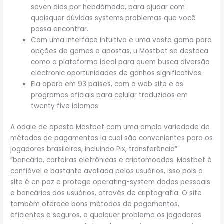
seven dias por hebdómada, para ajudar com
quaisquer dúvidas systems problemas que você
possa encontrar.
Com uma interface intuitiva e uma vasta gama para
opções de games e apostas, u Mostbet se destaca
como a plataforma ideal para quem busca diversão
electronic oportunidades de ganhos significativos.
Ela opera em 93 países, com o web site e os
programas oficiais para celular traduzidos em
twenty five idiomas.
A odaie de aposta Mostbet com uma ampla variedade de
métodos de pagamentos la cual são convenientes para os
jogadores brasileiros, incluindo Pix, transferência”
“bancária, carteiras eletrônicas e criptomoedas. Mostbet é
confiável e bastante avaliada pelos usuários, isso pois o
site é en paz e protege operating-system dados pessoais
e bancários dos usuários, através de criptografia. O site
também oferece bons métodos de pagamentos,
eficientes e seguros, e qualquer problema os jogadores