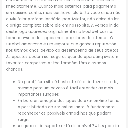
apresentando an escolha do valor necessário é exibida
imediatamente. Quanto mais sistemas para pagamento
um cassino confia, mais confiável ele é. Se você ainda não
ouviu falar perform lendário jogo Aviator, não deixe de ler
o artigo completo sobre ele em nosso site. A versão initial
deste jogo apareceu originalmente na Mostbet casino,
tornando-se o dos jogos mais populares da Internet. O
futebol americano é um esporte que ganhou reputación
nos últimos anos, devido ao desempenho de seus atletas.
As apostas podem ser seguras quando operating system
favoritos competem at the também têm elevados
chances.
No geral,” “um site é bastante fácil de fazer uso de,
mesmo para um novato é fácil entender as mais
importantes funções.
Embora an emoção dos jogos de azar on-line tenha
a possibilidade de ser estimulante, é fundamental
reconhecer as possíveis armadilhas que podem
surgir.
A squadra de suporte está disponível 24 hrs por dia,