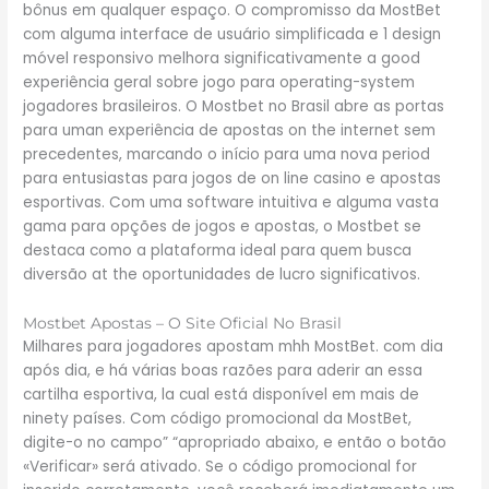
bônus em qualquer espaço. O compromisso da MostBet
com alguma interface de usuário simplificada e 1 design
móvel responsivo melhora significativamente a good
experiência geral sobre jogo para operating-system
jogadores brasileiros. O Mostbet no Brasil abre as portas
para uman experiência de apostas on the internet sem
precedentes, marcando o início para uma nova period
para entusiastas para jogos de on line casino e apostas
esportivas. Com uma software intuitiva e alguma vasta
gama para opções de jogos e apostas, o Mostbet se
destaca como a plataforma ideal para quem busca
diversão at the oportunidades de lucro significativos.
Mostbet Apostas – O Site Oficial No Brasil
Milhares para jogadores apostam mhh MostBet. com dia
após dia, e há várias boas razões para aderir an essa
cartilha esportiva, la cual está disponível em mais de
ninety países. Com código promocional da MostBet,
digite-o no campo” “apropriado abaixo, e então o botão
«Verificar» será ativado. Se o código promocional for