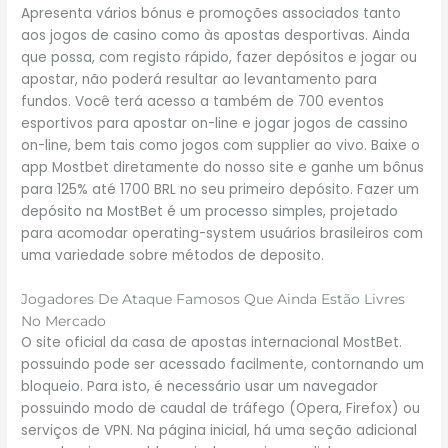
Apresenta vários bónus e promoções associados tanto
aos jogos de casino como às apostas desportivas. Ainda
que possa, com registo rápido, fazer depósitos e jogar ou
apostar, não poderá resultar ao levantamento para
fundos. Você terá acesso a também de 700 eventos
esportivos para apostar on-line e jogar jogos de cassino
on-line, bem tais como jogos com supplier ao vivo. Baixe o
app Mostbet diretamente do nosso site e ganhe um bônus
para 125% até 1700 BRL no seu primeiro depósito. Fazer um
depósito na MostBet é um processo simples, projetado
para acomodar operating-system usuários brasileiros com
uma variedade sobre métodos de deposito.
Jogadores De Ataque Famosos Que Ainda Estão Livres
No Mercado
O site oficial da casa de apostas internacional MostBet.
possuindo pode ser acessado facilmente, contornando um
bloqueio. Para isto, é necessário usar um navegador
possuindo modo de caudal de tráfego (Opera, Firefox) ou
serviços de VPN. Na página inicial, há uma seção adicional