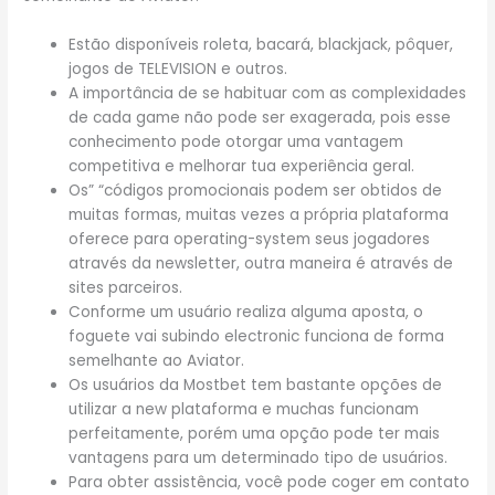
Estão disponíveis roleta, bacará, blackjack, pôquer,
jogos de TELEVISION e outros.
A importância de se habituar com as complexidades
de cada game não pode ser exagerada, pois esse
conhecimento pode otorgar uma vantagem
competitiva e melhorar tua experiência geral.
Os” “códigos promocionais podem ser obtidos de
muitas formas, muitas vezes a própria plataforma
oferece para operating-system seus jogadores
através da newsletter, outra maneira é através de
sites parceiros.
Conforme um usuário realiza alguma aposta, o
foguete vai subindo electronic funciona de forma
semelhante ao Aviator.
Os usuários da Mostbet tem bastante opções de
utilizar a new plataforma e muchas funcionam
perfeitamente, porém uma opção pode ter mais
vantagens para um determinado tipo de usuários.
Para obter assistência, você pode coger em contato