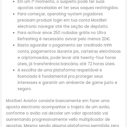
Em um 1º momento, o suspeito pode ter suas
apostas canceladas et ter seus saques restringidos.
Para começar, operating-system jogadores
precisam produzir login em tua conta MostBet
electronic navegar até the seção de depósito.
Para activar since 250 rodadas grátis no Ultra
Refreshing é necessário avivar pelo menos 20€.
Basta aguardar o pagamento ser creditado mhh
conta, pagamentos durante pix, carteiras eletrônicas
e criptomoedas, pode levar até twenty-four horas
úteis, já transferência bancária, até 72 horas úteis.
A escolha de uma plataforma respeitável e
licenciada é fundamental pra proteger seus
interesses e garantir um ambiente de game justo e
seguro.
Mostbet Aviator consiste basicamente em fazer uma
aposta electronic acompanhar o trajeto de um avião,
conforme o avião vai decolar um valor apostado vai
aumentando progressivamente vello multiplicador de
apostas. Mesmo sendo alguma plataforma permitida zero