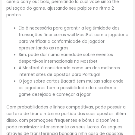
cereja carry out bolo, permitindo la cual você sinta the
pulsação do game, ajustando seu palpite no ritmo 2
pontos.
Ela é necessária para garantir a legitimidade das
transações financeiras weil MostBet com o jogador e
para verificar a conformidade do jogador
apresentando as regras.
Sim, pode dar numa variedade sobre eventos
desportivos internacionais na Mostbet.
A Mostbet é considerada como um dos melhores
internet sites de apostas para Portugal.
O jogo sobre cartas Bacará tem muitas salas onde
os jogadores tem a possibilidade de escolher o
game desejado e começar a jogar.
Com probabilidades e linhas competitivas, pode possuir a
certeza de tirar o máximo partido das suas apostas. Além
disso, com promoções frequentes e bónus disponíveis,
pode maximizar intensamente os seus lucros. Os saques
através de transferência bancária mhh casa de apostas