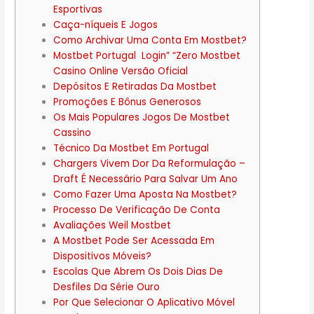
Esportivas
Caça-níqueis E Jogos
Como Archivar Uma Conta Em Mostbet?
Mostbet Portugal ️ Login” “Zero Mostbet
Casino Online Versão Oficial
Depósitos E Retiradas Da Mostbet
Promoções E Bônus Generosos
Os Mais Populares Jogos De Mostbet
Cassino
Técnico Da Mostbet Em Portugal
Chargers Vivem Dor Da Reformulação –
Draft É Necessário Para Salvar Um Ano
Como Fazer Uma Aposta Na Mostbet?
Processo De Verificação De Conta
Avaliações Weil Mostbet
A Mostbet Pode Ser Acessada Em
Dispositivos Móveis?
Escolas Que Abrem Os Dois Dias De
Desfiles Da Série Ouro
Por Que Selecionar O Aplicativo Móvel