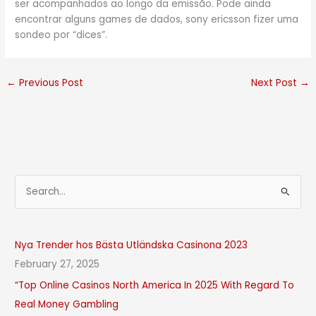
ser acompanhados ao longo da emissão. Pode ainda
encontrar alguns games de dados, sony ericsson fizer uma
sondeo por “dices”.
←
Previous Post
Next Post
→
S
e
a
Nya Trender hos Bästa Utländska Casinona 2023
r
February 27, 2025
c
“Top Online Casinos North America In 2025 With Regard To
h
Real Money Gambling
f