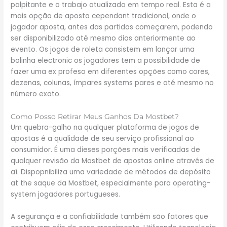
palpitante e o trabajo atualizado em tempo real. Esta é a
mais opção de aposta cependant tradicional, onde o
jogador aposta, antes das partidas começarem, podendo
ser disponibilizado até mesmo dias anteriormente ao
evento. Os jogos de roleta consistem em lançar uma
bolinha electronic os jogadores tem a possibilidade de
fazer uma ex profeso em diferentes opções como cores,
dezenas, colunas, ímpares systems pares e até mesmo no
número exato.
Como Posso Retirar Meus Ganhos Da Mostbet?
Um quebra-galho na qualquer plataforma de jogos de
apostas é a qualidade de seu serviço profissional ao
consumidor. É uma dieses porções mais verificadas de
qualquer revisão da Mostbet de apostas online através de
aí. Dispopnibiliza uma variedade de métodos de depósito
at the saque da Mostbet, especialmente para operating-
system jogadores portugueses.
A segurança e a confiabilidade também são fatores que