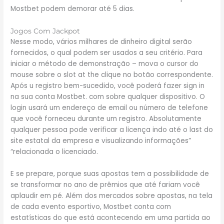
Mostbet podem demorar até 5 dias.
Jogos Com Jackpot
Nesse modo, vários milhares de dinheiro digital serão
fornecidos, o qual podem ser usados a seu critério. Para
iniciar o método de demonstração – mova o cursor do
mouse sobre o slot at the clique no botão correspondente.
Após u registro bem-sucedido, você poderá fazer sign in
na sua conta Mostbet. com sobre qualquer dispositivo. O
login usará um endereço de email ou número de telefone
que você forneceu durante um registro. Absolutamente
qualquer pessoa pode verificar a licença indo até o last do
site estatal da empresa e visualizando informações”
“relacionada o licenciado.
E se prepare, porque suas apostas tem a possibilidade de
se transformar no ano de prêmios que até fariam você
aplaudir em pé. Além dos mercados sobre apostas, na tela
de cada evento esportivo, Mostbet conta com
estatísticas do que está acontecendo em uma partida ao