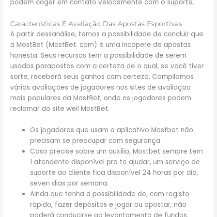
podem coger em contato velocemente com o suporte.
Características E Avaliação Das Apostas Esportivas
A partir dessanálise, temos a possibilidade de concluir que
a MostBet (MostBet. com) é uma incapere de apostas
honesta. Seus recursos tem a possibilidade de serem
usados parapostas com a certeza de o qual, se você tiver
sorte, receberá seus ganhos com certeza. Compilamos
várias avaliações de jogadores nos sites de avaliação
mais populares da MostBet, onde os jogadores podem
reclamar do site weil MostBet.
Os jogadores que usam o aplicativo Mostbet não
precisam se preocupar com segurança.
Caso precise sobre um auxílio, Mostbet sempre tem
1 atendente disponível pra te ajudar, um serviço de
suporte ao cliente fica disponível 24 horas por dia,
seven dias por semana.
Ainda que tenha a possibilidade de, com registo
rápido, fazer depósitos e jogar ou apostar, não
poderá conducirse ao levantamento de fundos.