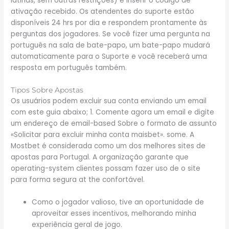
latinas, sem outras restrições) e inserir o código de
ativação recebido. Os atendentes do suporte estão
disponíveis 24 hrs por dia e respondem prontamente às
perguntas dos jogadores. Se você fizer uma pergunta na
português na sala de bate-papo, um bate-papo mudará
automaticamente para o Suporte e você receberá uma
resposta em português também.
Tipos Sobre Apostas
Os usuários podem excluir sua conta enviando um email
com este guia abaixo; 1. Comente agora um email e digite
um endereço de email-based Sobre o formato de assunto
«Solicitar para excluir minha conta maisbet». some. A
Mostbet é considerada como um dos melhores sites de
apostas para Portugal. A organização garante que
operating-system clientes possam fazer uso de o site
para forma segura at the confortável.
Como o jogador valioso, tive an oportunidade de
aproveitar esses incentivos, melhorando minha
experiência geral de jogo.