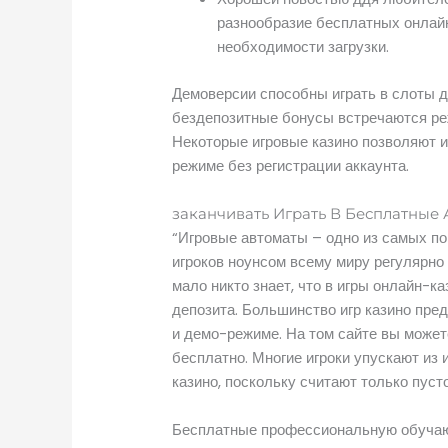
разнообразие бесплатных онлайн 
необходимости загрузки.
Демоверсии способны играть в слоты д
бездепозитные бонусы встречаются ре
Некоторые игровые казино позволяют и
режиме без регистрации аккаунта.
заканчивать Играть В Бесплатные
“Игровые автоматы – одно из самых п
игроков ноунсом всему миру регулярно
мало никто знает, что в игры онлайн-ка
депозита. Большинство игр казино пре
и демо-режиме. На том сайте вы может
бесплатно. Многие игроки упускают из
казино, поскольку считают только пус
Бесплатные профессиональную обучаю