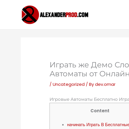
Играть же Демо Сл
Автоматы от Онлай
/
Uncategorized
/ By
dev.omar
Игровые Автоматы Бесплатно Игра
Content
начинать Играть В Бесплатны