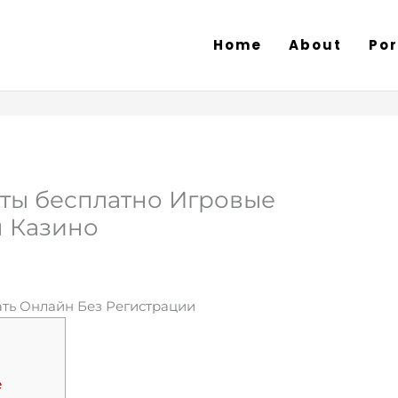
Home
About
Por
оты бесплатно Игровые
н Казино
ть Онлайн Без Регистрации
е