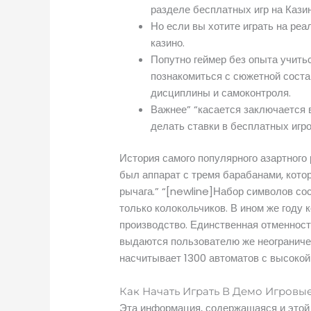
разделе бесплатных игр на Казин
Но если вы хотите играть на реа
казино.
Попутно геймер без опыта учить
познакомиться с сюжетной соста
дисциплины и самоконтроля.
Важнее” “касается заключается 
делать ставки в бесплатных игр
История самого популярного азартного 
был аппарат с тремя барабанами, кото
рычага.” “[newline]Набор символов со
только колокольчиков. В ином же году
производство. Единственная отменност
выдаются пользователю же неограниче
насчитывает 1300 автоматов с высокой
Как Начать Играть В Демо Игровы
Эта информация, содержащаяся и этой 