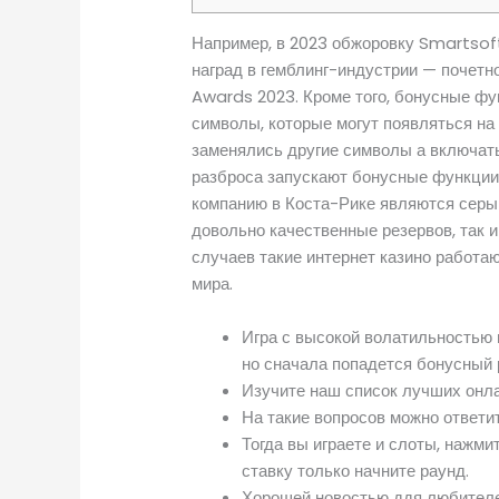
Например, в 2023 обжоровку Smartsof
наград в гемблинг-индустрии — почет
Awards 2023. Кроме того, бонусные 
символы, которые могут появляться на
заменялись другие символы а включат
разброса запускают бонусные функции.
компанию в Коста-Рике являются серым
довольно качественные резервов, так 
случаев такие интернет казино работаю
мира.
Игра с высокой волатильностью
но сначала попадется бонусный 
Изучите наш список лучших онла
На такие вопросов можно ответи
Тогда вы играете и слоты, нажми
ставку только начните раунд.
Хорошей новостью ддя любителей