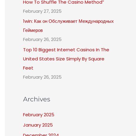
How To Shuffle The Casino Method”
February 27, 2025
1win: Как он Обслуживает Международных
Геймеров
February 26, 2025
Top 10 Biggest Internet Casinos In The
United States Size Simply By Square
Feet
February 26, 2025
Archives
February 2025
January 2025
December 2024