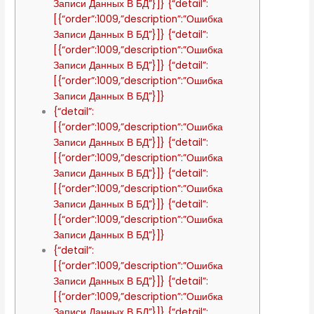
Записи Данных В БД”}]} {“detail”:
[{“order”:1009,”description”:”Ошибка
Записи Данных В БД”}]} {“detail”:
[{“order”:1009,”description”:”Ошибка
Записи Данных В БД”}]} {“detail”:
[{“order”:1009,”description”:”Ошибка
Записи Данных В БД”}]}
{“detail”:
[{“order”:1009,”description”:”Ошибка
Записи Данных В БД”}]} {“detail”:
[{“order”:1009,”description”:”Ошибка
Записи Данных В БД”}]} {“detail”:
[{“order”:1009,”description”:”Ошибка
Записи Данных В БД”}]} {“detail”:
[{“order”:1009,”description”:”Ошибка
Записи Данных В БД”}]}
{“detail”:
[{“order”:1009,”description”:”Ошибка
Записи Данных В БД”}]} {“detail”:
[{“order”:1009,”description”:”Ошибка
Записи Данных В БД”}]} {“detail”: