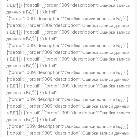
в БД”}]} {“detail”:[{“order”:1009,”description”:”Ошибка записи
данных в БД”}]} {“detail”:
[{“order”:1009,”description”:”Ошибка записи данных в БД”}]}
{“detail”:[{“order”:1009,”description”:”Ошибка записи данных
в БД”}]} {“detail”:[{“order”:1009,”description”:”Ошибка записи
данных в БД”}]} {“detail”:
[{“order”:1009,”description”:”Ошибка записи данных в БД”}]}
{“detail”:[{“order”:1009,”description”:”Ошибка записи данных
в БД”}]} {“detail”:[{“order”:1009,”description”:”Ошибка записи
данных в БД”}]} {“detail”:
[{“order”:1009,”description”:”Ошибка записи данных в БД”}]}
{“detail”:[{“order”:1009,”description”:”Ошибка записи данных
в БД”}]} {“detail”:[{“order”:1009,”description”:”Ошибка записи
данных в БД”}]} {“detail”:
[{“order”:1009,”description”:”Ошибка записи данных в БД”}]}
{“detail”:[{“order”:1009,”description”:”Ошибка записи данных
в БД”}]} {“detail”:[{“order”:1009,”description”:”Ошибка записи
данных в БД”}]} {“detail”:
[{“order”:1009,”description”:”Ошибка записи данных в БД”}]}
{“detail”:[{“order”:1009,”description”:”Ошибка записи данных