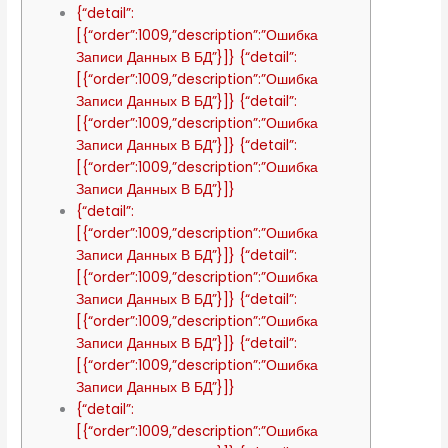
{“detail”:
[{“order”:1009,”description”:”Ошибка
Записи Данных В БД”}]} {“detail”:
[{“order”:1009,”description”:”Ошибка
Записи Данных В БД”}]} {“detail”:
[{“order”:1009,”description”:”Ошибка
Записи Данных В БД”}]} {“detail”:
[{“order”:1009,”description”:”Ошибка
Записи Данных В БД”}]}
{“detail”:
[{“order”:1009,”description”:”Ошибка
Записи Данных В БД”}]} {“detail”:
[{“order”:1009,”description”:”Ошибка
Записи Данных В БД”}]} {“detail”:
[{“order”:1009,”description”:”Ошибка
Записи Данных В БД”}]} {“detail”:
[{“order”:1009,”description”:”Ошибка
Записи Данных В БД”}]}
{“detail”:
[{“order”:1009,”description”:”Ошибка