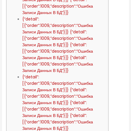
[{“order”:1009,”description”:”Ошибка
Записи Данных В БД”}]}
{“detail”:
[{“order”:1009,”description”:”Ошибка
Записи Данных В БД”}]} {“detail”:
[{“order”:1009,”description”:”Ошибка
Записи Данных В БД”}]} {“detail”:
[{“order”:1009,”description”:”Ошибка
Записи Данных В БД”}]} {“detail”:
[{“order”:1009,”description”:”Ошибка
Записи Данных В БД”}]}
{“detail”:
[{“order”:1009,”description”:”Ошибка
Записи Данных В БД”}]} {“detail”:
[{“order”:1009,”description”:”Ошибка
Записи Данных В БД”}]} {“detail”:
[{“order”:1009,”description”:”Ошибка
Записи Данных В БД”}]} {“detail”:
[{“order”:1009,”description”:”Ошибка
Записи Данных В БД”}]}