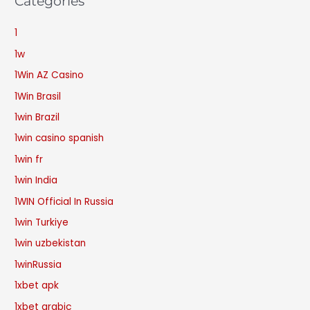
Categories
1
1w
1Win AZ Casino
1Win Brasil
1win Brazil
1win casino spanish
1win fr
1win India
1WIN Official In Russia
1win Turkiye
1win uzbekistan
1winRussia
1xbet apk
1xbet arabic