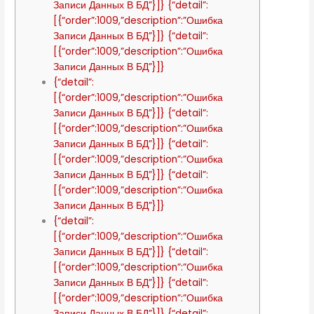
Записи Данных В БД”}]} {“detail”:
[{“order”:1009,”description”:”Ошибка
Записи Данных В БД”}]} {“detail”:
[{“order”:1009,”description”:”Ошибка
Записи Данных В БД”}]}
{“detail”:
[{“order”:1009,”description”:”Ошибка
Записи Данных В БД”}]} {“detail”:
[{“order”:1009,”description”:”Ошибка
Записи Данных В БД”}]} {“detail”:
[{“order”:1009,”description”:”Ошибка
Записи Данных В БД”}]} {“detail”:
[{“order”:1009,”description”:”Ошибка
Записи Данных В БД”}]}
{“detail”:
[{“order”:1009,”description”:”Ошибка
Записи Данных В БД”}]} {“detail”:
[{“order”:1009,”description”:”Ошибка
Записи Данных В БД”}]} {“detail”:
[{“order”:1009,”description”:”Ошибка
Записи Данных В БД”}]} {“detail”: