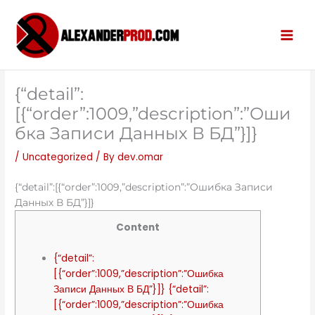
{“detail”:
[{“order”:1009,”description”:”Оши
бка Записи Данных В БД”}]}
/
Uncategorized
/ By
dev.omar
{“detail”:[{“order”:1009,”description”:”Ошибка Записи
Данных В БД”}]}
Content
{“detail”:
[{“order”:1009,”description”:”Ошибка
Записи Данных В БД”}]} {“detail”:
[{“order”:1009,”description”:”Ошибка