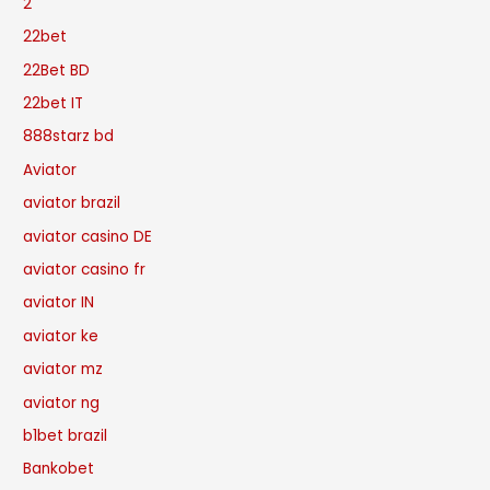
2
22bet
22Bet BD
22bet IT
888starz bd
Aviator
aviator brazil
aviator casino DE
aviator casino fr
aviator IN
aviator ke
aviator mz
aviator ng
b1bet brazil
Bankobet