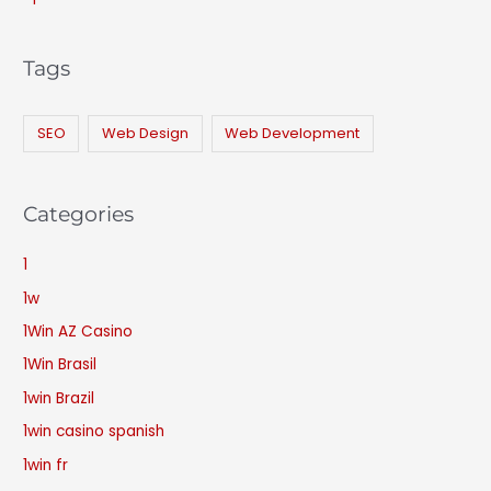
Tags
SEO
Web Design
Web Development
Categories
1
1w
1Win AZ Casino
1Win Brasil
1win Brazil
1win casino spanish
1win fr