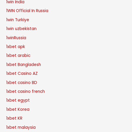
1win India
1WIN Official In Russia
1win Turkiye
1win uzbekistan
1winRussia
1xbet apk
1xbet arabic
1xbet Bangladesh
1xbet Casino AZ
1xbet casino BD
1xbet casino french
1xbet egypt
1xbet Korea
1xbet KR
1xbet malaysia