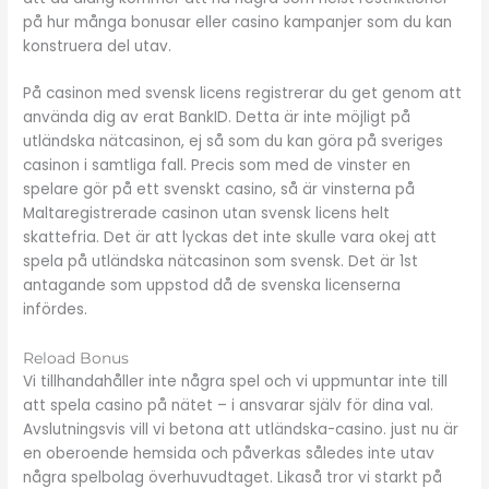
på hur många bonusar eller casino kampanjer som du kan
konstruera del utav.
På casinon med svensk licens registrerar du get genom att
använda dig av erat BankID. Detta är inte möjligt på
utländska nätcasinon, ej så som du kan göra på sveriges
casinon i samtliga fall. Precis som med de vinster en
spelare gör på ett svenskt casino, så är vinsterna på
Maltaregistrerade casinon utan svensk licens helt
skattefria. Det är att lyckas det inte skulle vara okej att
spela på utländska nätcasinon som svensk. Det är 1st
antagande som uppstod då de svenska licenserna
infördes.
Reload Bonus
Vi tillhandahåller inte några spel och vi uppmuntar inte till
att spela casino på nätet – i ansvarar själv för dina val.
Avslutningsvis vill vi betona att utländska-casino. just nu är
en oberoende hemsida och påverkas således inte utav
några spelbolag överhuvudtaget. Likaså tror vi starkt på