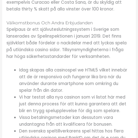
exempelvis Curacao eller Costa Sana, är du skyldig att
betala thirty % skatt på alla vinster över 100 kronor.
Välkomstbonus Och Andra Erbjudanden
Spelpaus är ett självuteslutningssystem i Sverige som
lanserades av Spelinspektionen i januari 2019. Det finns
självklart både fördelar o nackdelar med att lyckas spela
på utländska casino sidor. Tillsynsmyndigheterna i fråga
har höga säkerhetsstandarder för verksamheten.
Idag skapas alla casinospel we HTML5 vilket innebär
att de är responsiva och fungerar lika bra när du
använder durante smartphone som omkring du
spelar från din dator.
Vi har testat alla nya casinon som vi listat här med
just denna process för att kunna garantera att det
blir en trygg spelupplevelse för dig som spelare.
Vissa betalningsmetoder kan dessutom vara
undantagna från att kvalificera för bonusen.
Den svenska speltillverkarens spel hittas hos flera
utländska casinon med BankID om det är e som du