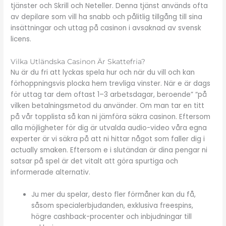
tjänster och Skrill och Neteller. Denna tjänst används ofta
av depilare som vill ha snabb och pålitlig tillgång till sina
insättningar och uttag på casinon i avsaknad av svensk
licens.
Vilka Utländska Casinon Är Skattefria?
Nu är du fri att lyckas spela hur och när du vill och kan
förhoppningsvis plocka hem trevliga vinster. När e är dags
för uttag tar dem oftast 1–3 arbetsdagar, beroende” “på
vilken betalningsmetod du använder. Om man tar en titt
på vår topplista så kan ni jämföra säkra casinon. Eftersom
alla möjligheter för dig är utvalda audio-video våra egna
experter är vi säkra på att ni hittar något som faller dig i
actually smaken. Eftersom e i slutändan är dina pengar ni
satsar på spel är det vitalt att göra spurtiga och
informerade alternativ.
Ju mer du spelar, desto fler förmåner kan du få,
såsom specialerbjudanden, exklusiva freespins,
högre cashback-procenter och inbjudningar till