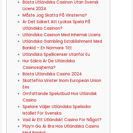
Bästa Utländska Casinon Utan Svensk
Licens 2024
Måste Jag Skatta På Vinsterna?
Är Det Säkert Att Lyckas Spela På
Utländska Casinon?
Utländska Casinon Med Inhemsk Licens
Utländska Gambling Establishment Med
Bankid – En Närmare Titt
Utländska Spellicenser Utanför Eu
Hur Säkra Är De Utländska
Casinosajterna?
Bästa Utländska Casino 2024
Skattefria Vinster Inom European Union
Ees
Omfattande Spelutbud Hos Utländsk
Casino
Spelare Väljer Utländska Spelsidor
Istället För Svenska
Vad Är Ett Utländskt Casino För Något?
Play’n Go Är Bra Hos Utländska Casino
Med Bankid