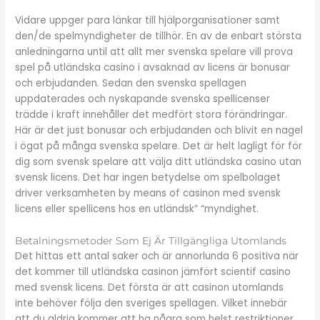
Vidare uppger para länkar till hjälporganisationer samt
den/de spelmyndigheter de tillhör. En av de enbart största
anledningarna until att allt mer svenska spelare vill prova
spel på utländska casino i avsaknad av licens är bonusar
och erbjudanden. Sedan den svenska spellagen
uppdaterades och nyskapande svenska spellicenser
trädde i kraft innehåller det medfört stora förändringar.
Här är det just bonusar och erbjudanden och blivit en nagel
i ögat på många svenska spelare. Det är helt lagligt för för
dig som svensk spelare att välja ditt utländska casino utan
svensk licens. Det har ingen betydelse om spelbolaget
driver verksamheten by means of casinon med svensk
licens eller spellicens hos en utländsk” “myndighet.
Betalningsmetoder Som Ej Är Tillgängliga Utomlands
Det hittas ett antal saker och är annorlunda 6 positiva när
det kommer till utländska casinon jämfört scientif casino
med svensk licens. Det första är att casinon utomlands
inte behöver följa den sveriges spellagen. Vilket innebär
att du aldrig kommer att ha några som helst restriktioner