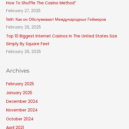
How To Shuffle The Casino Method”
r
February 27, 2025
:
1win: Как он Обслуживает Международных Геймеров
February 26, 2025
Top 10 Biggest Internet Casinos In The United States Size
Simply By Square Feet
February 26, 2025
Archives
February 2025
January 2025
December 2024
November 2024
October 2024
April 2021