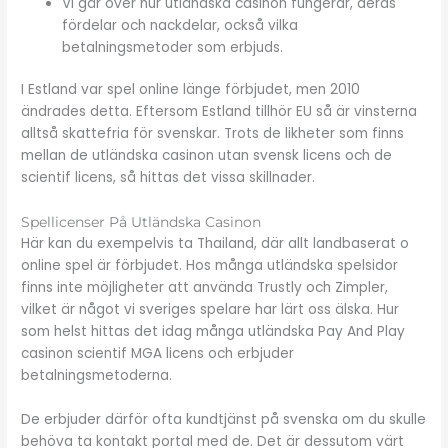
Vi går över hur utländska casinon fungerar, deras
fördelar och nackdelar, också vilka
betalningsmetoder som erbjuds.
I Estland var spel online länge förbjudet, men 2010
ändrades detta. Eftersom Estland tillhör EU så är vinsterna
alltså skattefria för svenskar. Trots de likheter som finns
mellan de utländska casinon utan svensk licens och de
scientif licens, så hittas det vissa skillnader.
Spellicenser På Utländska Casinon
Här kan du exempelvis ta Thailand, där allt landbaserat o
online spel är förbjudet. Hos många utländska spelsidor
finns inte möjligheter att använda Trustly och Zimpler,
vilket är något vi sveriges spelare har lärt oss älska. Hur
som helst hittas det idag många utländska Pay And Play
casinon scientif MGA licens och erbjuder
betalningsmetoderna.
De erbjuder därför ofta kundtjänst på svenska om du skulle
behöva ta kontakt portal med de. Det är dessutom värt