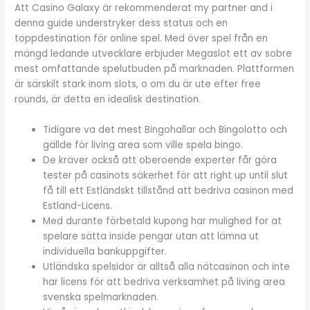
Att Casino Galaxy är rekommenderat my partner and i
denna guide understryker dess status och en
toppdestination för online spel. Med över spel från en
mängd ledande utvecklare erbjuder Megaslot ett av sobre
mest omfattande spelutbuden på marknaden. Plattformen
är särskilt stark inom slots, o om du är ute efter free
rounds, är detta en idealisk destination.
Tidigare va det mest Bingohallar och Bingolotto och
gällde för living area som ville spela bingo.
De kräver också att oberoende experter får göra
tester på casinots säkerhet för att right up until slut
få till ett Estländskt tillstånd att bedriva casinon med
Estland-Licens.
Med durante förbetald kupong har mulighed for at
spelare sätta inside pengar utan att lämna ut
individuella bankuppgifter.
Utländska spelsidor är alltså alla nätcasinon och inte
har licens för att bedriva verksamhet på living area
svenska spelmarknaden.