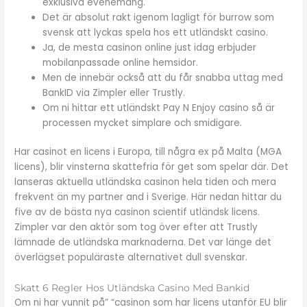
exklusiva evenemang.
Det är absolut rakt igenom lagligt för burrow som
svensk att lyckas spela hos ett utländskt casino.
Ja, de mesta casinon online just idag erbjuder
mobilanpassade online hemsidor.
Men de innebär också att du får snabba uttag med
BankID via Zimpler eller Trustly.
Om ni hittar ett utländskt Pay N Enjoy casino så är
processen mycket simplare och smidigare.
Har casinot en licens i Europa, till några ex på Malta (MGA
licens), blir vinsterna skattefria för get som spelar där. Det
lanseras aktuella utländska casinon hela tiden och mera
frekvent än my partner and i Sverige. Här nedan hittar du
five av de bästa nya casinon scientif utländsk licens.
Zimpler var den aktör som tog över efter att Trustly
lämnade de utländska marknaderna. Det var länge det
överlägset populäraste alternativet dull svenskar.
Skatt 6 Regler Hos Utländska Casino Med Bankid
Om ni har vunnit på” “casinon som har licens utanför EU blir