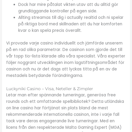
Dock har mire påtalat vikten utav att du alltid gör
grundläggande kontroller på egen side.
Allting streamas till dig i actually realtid och ni spelar
på riktiga bord med skillnaden att du har komforten
kvar o kan spela precis överallt.
Vi provade varje casino individuellt och jämförde unserem
på en rad olika parametrar. De casinon som gjorde det till
vår topp tio-lista klarade alla våra specialist. Våra experter
följer noggrant utvecklingen inom lagstiftningsområdet för
casinon och nu är det dags att lyckas titta på en av de
mestadels betydande förändringarna.
Luckyniki Casino – Visa, Neteller & Zimpler
Letar man efter spännande turneringar, generösa free
rounds och ett omfattande spelbibliotek? Detta utländska
on line casino har förtjänat sin plats bland de mest
rekommenderade internationella casinon, inte i varje fall
tack vare deras engagerande live turneringar. Med en
licens från den respekterade Malta Gaming Expert (MGA)