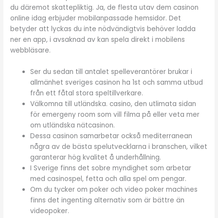
du däremot skattepliktig. Ja, de flesta utav dem casinon
online idag erbjuder mobilanpassade hemsidor. Det
betyder att lyckas du inte nödvändigtvis behöver ladda
ner en app, i avsaknad av kan spela direkt i mobilens
webbläsare.
Ser du sedan till antalet spelleverantörer brukar i
allmänhet sveriges casinon ha 1st och samma utbud
från ett fåtal stora speltillverkare.
Välkomna till utländska. casino, den utlimata sidan
för emergeny room som vill filma på eller veta mer
om utländska nätcasinon.
Dessa casinon samarbetar också mediterranean
några av de bästa spelutvecklarna i branschen, vilket
garanterar hög kvalitet å underhållning.
I Sverige finns det sobre myndighet som arbetar
med casinospel, fetta och alla spel om pengar.
Om du tycker om poker och video poker machines
finns det ingenting alternativ som är bättre än
videopoker.