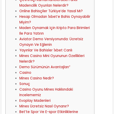
Madencilik Oyunları Nelerdir?
Online Bahisçiler Türkiye’de Yasal Mı?
Hesap Olmadan 1xbet’e Bahis Oynayabilir
Miyim?
Maden Oynamak Için Kripto Para Birimleri
Ile Para Yatırın
Aviator Demo Versiyonunda: Ücretsiz
Oynayın Ve Eğlenin
Yayınlar Ve Bahisler 1xbet Canlı
Mines Casino Mini Oyununun Özellikleri
Nelerdir?
Demo Sürümünün Avantajları”
Casino
Mines Casino Nedir?
Sonuç
Casino Oyunu Mines Hakkındaki
Incelememiz
Evoplay Madenleri
Mines Ücretsiz Nasıl Oynanır?
Bet’te Spor Ve E-spor Etkinliklerine