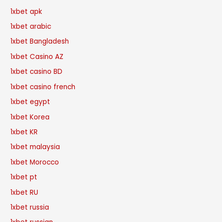
1xbet apk
1xbet arabic
1xbet Bangladesh
1xbet Casino AZ
1xbet casino BD
1xbet casino french
1xbet egypt
1xbet Korea
1xbet KR
1xbet malaysia
1xbet Morocco
1xbet pt
1xbet RU
1xbet russia