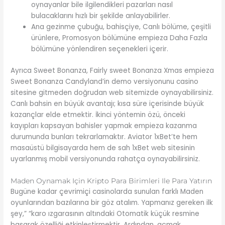
oynayanlar bile ilgilendikleri pazarları nasıl
bulacaklarını hızlı bir şekilde anlayabilirler.
Ana gezinme çubuğu, bahisçiye, Canlı bölüme, çeşitli
ürünlere, Promosyon bölümüne empieza Daha Fazla
bölümüne yönlendiren seçenekleri içerir.
Ayrıca Sweet Bonanza, Fairly sweet Bonanza Xmas empieza
Sweet Bonanza Candyland’in demo versiyonunu casino
sitesine gitmeden doğrudan web sitemizde oynayabilirsiniz.
Canlı bahsin en büyük avantajı; kısa süre içerisinde büyük
kazançlar elde etmektir. İkinci yöntemin özü, önceki
kayıpları kapsayan bahisler yapmak empieza kazanma
durumunda bunları tekrarlamaktır. Aviator 1xBet’te hem
masaüstü bilgisayarda hem de sah 1xBet web sitesinin
uyarlanmış mobil versiyonunda rahatça oynayabilirsiniz.
Maden Oynamak Için Kripto Para Birimleri Ile Para Yatırın
Bugüne kadar çevrimiçi casinolarda sunulan farklı Maden
oyunlarından bazılarına bir göz atalım. Yapmanız gereken ilk
şey,” “karo ızgarasının altındaki Otomatik küçük resmine
basarak özelliği etkinleştirmektir. Ardından, açmak