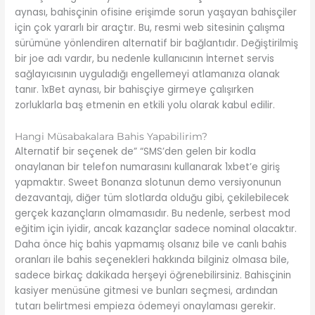
aynası, bahisçinin ofisine erişimde sorun yaşayan bahisçiler
için çok yararlı bir araçtır. Bu, resmi web sitesinin çalışma
sürümüne yönlendiren alternatif bir bağlantıdır. Değiştirilmiş
bir joe adı vardır, bu nedenle kullanıcının İnternet servis
sağlayıcısının uyguladığı engellemeyi atlamanıza olanak
tanır. 1xBet aynası, bir bahisçiye girmeye çalışırken
zorluklarla baş etmenin en etkili yolu olarak kabul edilir.
Hangi Müsabakalara Bahis Yapabilirim?
Alternatif bir seçenek de” “SMS’den gelen bir kodla
onaylanan bir telefon numarasını kullanarak 1xbet’e giriş
yapmaktır. Sweet Bonanza slotunun demo versiyonunun
dezavantajı, diğer tüm slotlarda olduğu gibi, çekilebilecek
gerçek kazançların olmamasıdır. Bu nedenle, serbest mod
eğitim için iyidir, ancak kazançlar sadece nominal olacaktır.
Daha önce hiç bahis yapmamış olsanız bile ve canlı bahis
oranları ile bahis seçenekleri hakkında bilginiz olmasa bile,
sadece birkaç dakikada herşeyi öğrenebilirsiniz. Bahisçinin
kasiyer menüsüne gitmesi ve bunları seçmesi, ardından
tutarı belirtmesi empieza ödemeyi onaylaması gerekir.