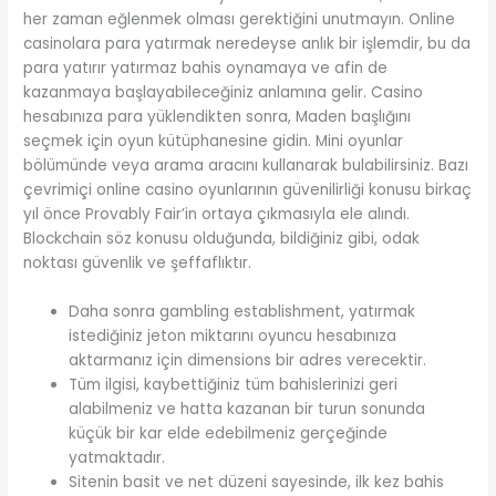
her zaman eğlenmek olması gerektiğini unutmayın. Online
casinolara para yatırmak neredeyse anlık bir işlemdir, bu da
para yatırır yatırmaz bahis oynamaya ve afin de
kazanmaya başlayabileceğiniz anlamına gelir. Casino
hesabınıza para yüklendikten sonra, Maden başlığını
seçmek için oyun kütüphanesine gidin. Mini oyunlar
bölümünde veya arama aracını kullanarak bulabilirsiniz. Bazı
çevrimiçi online casino oyunlarının güvenilirliği konusu birkaç
yıl önce Provably Fair’in ortaya çıkmasıyla ele alındı.
Blockchain söz konusu olduğunda, bildiğiniz gibi, odak
noktası güvenlik ve şeffaflıktır.
Daha sonra gambling establishment, yatırmak
istediğiniz jeton miktarını oyuncu hesabınıza
aktarmanız için dimensions bir adres verecektir.
Tüm ilgisi, kaybettiğiniz tüm bahislerinizi geri
alabilmeniz ve hatta kazanan bir turun sonunda
küçük bir kar elde edebilmeniz gerçeğinde
yatmaktadır.
Sitenin basit ve net düzeni sayesinde, ilk kez bahis