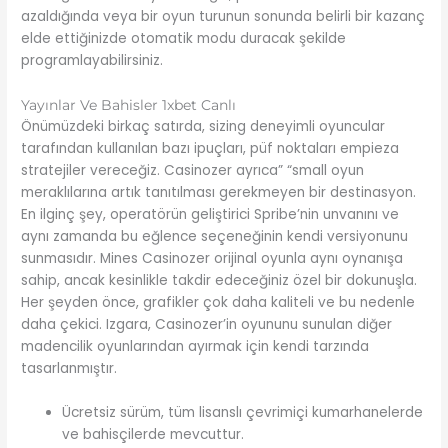
azaldığında veya bir oyun turunun sonunda belirli bir kazanç
elde ettiğinizde otomatik modu duracak şekilde
programlayabilirsiniz.
Yayınlar Ve Bahisler 1xbet Canlı
Önümüzdeki birkaç satırda, sizing deneyimli oyuncular
tarafından kullanılan bazı ipuçları, püf noktaları empieza
stratejiler vereceğiz. Casinozer ayrıca” “small oyun
meraklılarına artık tanıtılması gerekmeyen bir destinasyon.
En ilginç şey, operatörün geliştirici Spribe’nin unvanını ve
aynı zamanda bu eğlence seçeneğinin kendi versiyonunu
sunmasıdır. Mines Casinozer orijinal oyunla aynı oynanışa
sahip, ancak kesinlikle takdir edeceğiniz özel bir dokunuşla.
Her şeyden önce, grafikler çok daha kaliteli ve bu nedenle
daha çekici. Izgara, Casinozer’in oyununu sunulan diğer
madencilik oyunlarından ayırmak için kendi tarzında
tasarlanmıştır.
Ücretsiz sürüm, tüm lisanslı çevrimiçi kumarhanelerde
ve bahisçilerde mevcuttur.