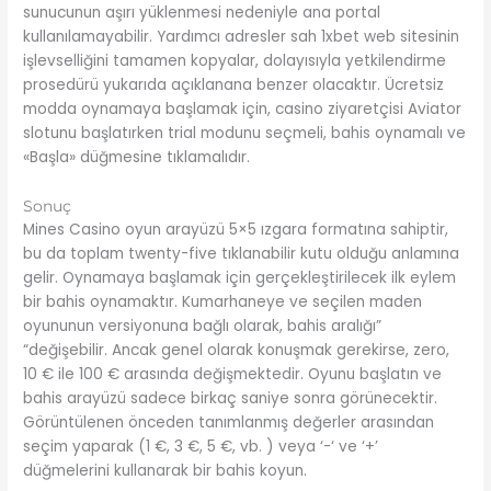
sunucunun aşırı yüklenmesi nedeniyle ana portal
kullanılamayabilir. Yardımcı adresler sah 1xbet web sitesinin
işlevselliğini tamamen kopyalar, dolayısıyla yetkilendirme
prosedürü yukarıda açıklanana benzer olacaktır. Ücretsiz
modda oynamaya başlamak için, casino ziyaretçisi Aviator
slotunu başlatırken trial modunu seçmeli, bahis oynamalı ve
«Başla» düğmesine tıklamalıdır.
Sonuç
Mines Casino oyun arayüzü 5×5 ızgara formatına sahiptir,
bu da toplam twenty-five tıklanabilir kutu olduğu anlamına
gelir. Oynamaya başlamak için gerçekleştirilecek ilk eylem
bir bahis oynamaktır. Kumarhaneye ve seçilen maden
oyununun versiyonuna bağlı olarak, bahis aralığı”
“değişebilir. Ancak genel olarak konuşmak gerekirse, zero,
10 € ile 100 € arasında değişmektedir. Oyunu başlatın ve
bahis arayüzü sadece birkaç saniye sonra görünecektir.
Görüntülenen önceden tanımlanmış değerler arasından
seçim yaparak (1 €, 3 €, 5 €, vb. ) veya ‘-‘ ve ‘+’
düğmelerini kullanarak bir bahis koyun.