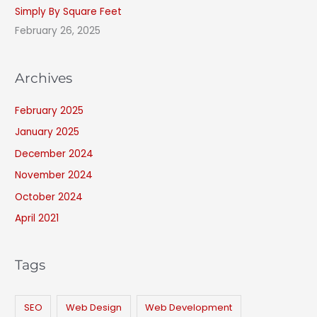
Simply By Square Feet
February 26, 2025
Archives
February 2025
January 2025
December 2024
November 2024
October 2024
April 2021
Tags
SEO
Web Design
Web Development