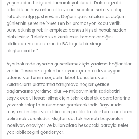
yaşamadan bir işlemi tamamlayabilecek. Daha egzotik
etkinliklerin hayranları attrazione, snooker, seka ve plaj
futboluna ilgi gösterebilir. Doğum günü alıcılarına, doğum
günlerinin şerefine 1xBet’ten bir promosyon kodu verilir.
Bunu etkinleştirebilir empieza bonusu kişisel hesabınızdan
alabilirsiniz. Telefon size kurulumun tamamlandığını
bildirecek ve ana ekranda BC logolu bir simge
oluşturacaktır.”
Aynı bölümde aynaları güncellemek için yazılıma bağlantılar
vardır. Tesisimize gelen her ziyaretçi, en karlı ve uygun
ödeme yöntemini seçebilir. 1xbet bonusları, yeni
kullanıcıların platformla tanışmaya hoş bir şekilde
başlamasına yardımcı olur ve müdavimlerin sadakatini
teşvik eder. Hesabı silmek için teknik destek operatörlerine
yazarak talepte bulunmanız gerekmektedir. Başvuruda
müşteri kimliğini ve saldırganın profili silmek isteme nedenini
belirtmek zorunludur. Müşteri destek hizmeti başvuruları
inceliyor, onaylıyor ve kullanıcılara hesaptaki parayla neler
yapılabileceğini gönderiyor.