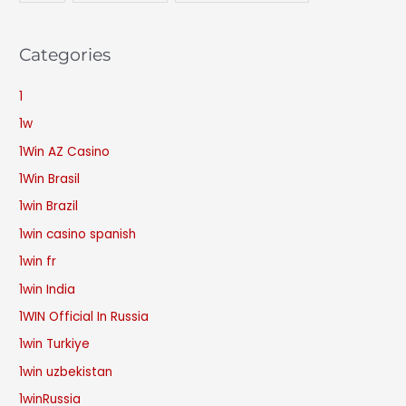
Categories
1
1w
1Win AZ Casino
1Win Brasil
1win Brazil
1win casino spanish
1win fr
1win India
1WIN Official In Russia
1win Turkiye
1win uzbekistan
1winRussia