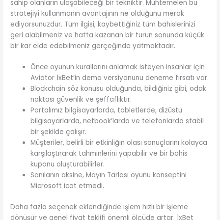
sahip olanların ulaşabileceği bir tekniktir. Muhtemelen bu
stratejiyi kullanmanın avantajının ne olduğunu merak
ediyorsunuzdur. Tüm ilgisi, kaybettiğiniz tüm bahislerinizi
geri alabilmeniz ve hatta kazanan bir turun sonunda küçük
bir kar elde edebilmeniz gerçeğinde yatmaktadır.
Önce oyunun kurallarını anlamak isteyen insanlar için
Aviator 1xBet’in demo versiyonunu deneme fırsatı var.
Blockchain söz konusu olduğunda, bildiğiniz gibi, odak
noktası güvenlik ve şeffaflıktır.
Portalımız bilgisayarlarda, tabletlerde, dizüstü
bilgisayarlarda, netbook’larda ve telefonlarda stabil
bir şekilde çalışır.
Müşteriler, belirli bir etkinliğin olası sonuçlarını kolayca
karşılaştırarak tahminlerini yapabilir ve bir bahis
kuponu oluşturabilirler.
Sanılanın aksine, Mayın Tarlası oyunu konseptini
Microsoft icat etmedi.
Daha fazla seçenek eklendiğinde işlem hızlı bir işleme
dönüşür ve genel fiyat teklifi önemli ölçüde artar. 1xBet