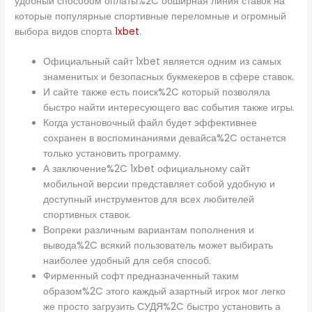
удобный способом оплаты%2C обширная линия ставок на
которые популярные спортивные переломные и огромный
выбора видов спорта
1xbet
.
Официальный сайт 1xbet является одним из самых
знаменитых и безопасных букмекеров в сфере ставок.
И сайте также есть поиск%2C который позволяла
быстро найти интересующего вас события также игры.
Когда установочный файл будет эффективнее
сохранен в воспоминаниями девайса%2C останется
только установить программу.
А заключение%2C 1xbet официальному сайт
мобильной версии представляет собой удобную и
доступный инструментов для всех любителей
спортивных ставок.
Вопреки различным вариантам пополнения и
вывода%2C всякий пользователь может выбирать
наиболее удобный для себя способ.
Фирменный софт предназначенный таким
образом%2C этого каждый азартный игрок мог легко
же просто загрузить СУДЯ%2C быстро установить а