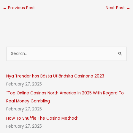
←
Previous Post
Next Post
→
S
e
a
Nya Trender hos Bästa Utländska Casinona 2023
r
February 27, 2025
c
“Top Online Casinos North America In 2025 With Regard To
h
Real Money Gambling
f
February 27, 2025
o
How To Shuffle The Casino Method”
r
February 27, 2025
: