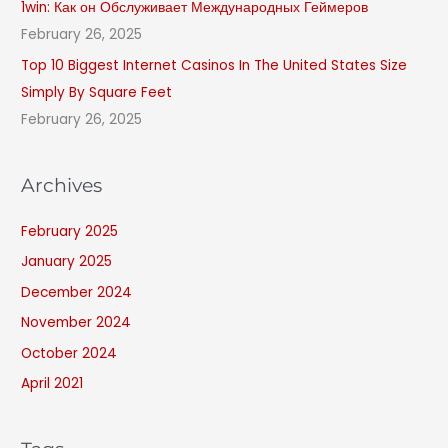
1win: Как он Обслуживает Международных Геймеров
February 26, 2025
Top 10 Biggest Internet Casinos In The United States Size
Simply By Square Feet
February 26, 2025
Archives
February 2025
January 2025
December 2024
November 2024
October 2024
April 2021