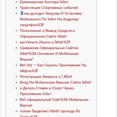
Букмекерская Контора 1хбет
Трансляции Спортивных событий
как доходит Загрузка И Установка
Мобильного По 1хбет На Андроид-
смартфон%3F
Пополнение а Вывод Средств и
Официальном Сайте 1xbet
как Начать Играть в 1xbet%3F
Сравнение Официальных Сайтов
1xbet%3A Основная И Мобильная
Версии”
Bet Іos — Как Скачать Приложение На
Айфон%3F
Регистрация Аккаунта а 1 Xbet
Вход На Мобильную Версию Сайта 1xbet
а Делать Ставки и Спорт Через
Приложение 1хбет
Bet официальный Сайт%3A Мобильная
Версия
только Выделяет 1xbet прохода Из
Толпы%3F