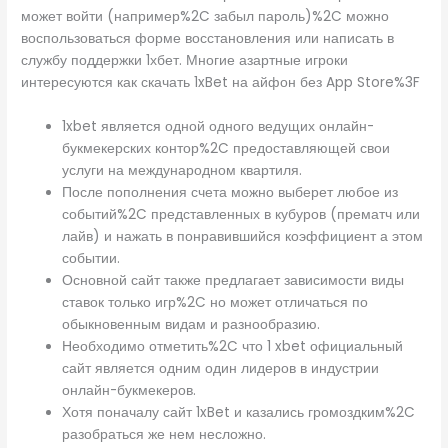
может войти (например%2C забыл пароль)%2C можно
воспользоваться форме восстановления или написать в
службу поддержки 1хбет. Многие азартные игроки
интересуются как скачать 1xBet на айфон без App Store%3F
1xbet является одной одного ведущих онлайн-
букмекерских контор%2C предоставляющей свои
услуги на международном квартиля.
После пополнения счета можно выберет любое из
событий%2C представленных в кубуров (прематч или
лайв) и нажать в понравившийся коэффициент а этом
событии.
Основной сайт также предлагает зависимости виды
ставок только игр%2C но может отличаться по
обыкновенным видам и разнообразию.
Необходимо отметить%2C что 1 xbet официальный
сайт является одним один лидеров в индустрии
онлайн-букмекеров.
Хотя поначалу сайт 1xBet и казались громоздким%2C
разобраться же нем несложно.