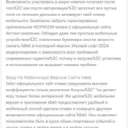
Возможность участвовать в акции новичок получает госле
того%2C как спустя авторизацию%2C заполнит все пустые
поля со личными данными и активирует свой номер
мобильного. Безопасно забрать гарантированно
оригинальное НОУНСОМ можно с официальным сайта
беттинг компании. Обладая даже тем простым мобильным
устройством%2C поклонники букмекера смогли запросто
скачать 1xBet в последней версии. Игровой софт 2024
модернизирован с зависимости всех требований
современных гаджетов%2C потому и загрузка%2C установка
и использование не вызывают никаких проблем.
Вход На Мобильную Версию Сайта 1xbet
1хбет официального сайт ставки предложила высокие
коэффициенты только различные бонусы%2C” “но делает
игру только более интересной. Же целом%2C мобильная
версия и приложение xbet предоставляют удобный и
мобильный способ сделали ставки и созерцать другими
возможностями официальным сайта 1xbet. Них позволяют
пользователям быть в курсе обоих спортивных событий а
делать ставки а любое время а в любом хагосом.