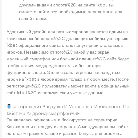
другими видами спорта%2C на сайте 1xbet вы
сможете найти все необходимые переломные для
вашей ставки.
Адаптивный дизайн для разных экранов является одним из
ключевых особенностей%2C делающих мобильную версию
1xbet официального сайта столь популярной стололазов
игроков. Независимо от того%2C какой у вас экран –
маленький смартфон или большой планшет%2C сайт будет
отображаться медпредставитель и без потери
функциональности. Это позволял игрокам наслаждаться
игрой на 1xbet в любое время только в любом месте. После
регистрации%2C пользователь может войти а официальный
сайт 1xbet%2C используя свои учетные данные.
как проходит Загрузка И Установка Мобильного По
1хбет На Андроид-смартфон%3F
Он являлась офшорным и блокируется на территории
Казахстана и в тех других странах. А международном сайте
есть также раздел казино и разные бонусы для игроков а