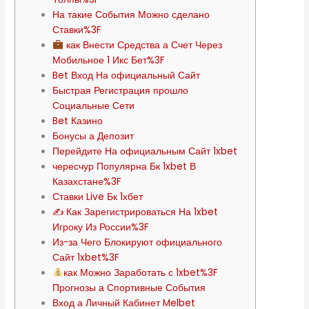
На такие События Можно сделано
Ставки%3F
как Внести Средства а Счет Через
Мобильное 1 Икс Бет%3F
Bet Вход На официальный Сайт
Быстрая Регистрация прошло
Социальные Сети
Bet Казино
Бонусы а Депозит
Перейдите На официальным Сайт 1xbet
чересчур Популярна Бк 1xbet В
Казахстане%3F
Ставки Live Бк 1хбет
✍️ Как Зарегистрироваться На 1xbet
Игроку Из России%3F
Из-за Чего Блокируют официального
Сайт 1xbet%3F
как Можно Заработать с 1xbet%3F
Прогнозы а Спортивные События
Вход а Личный Кабинет Melbet