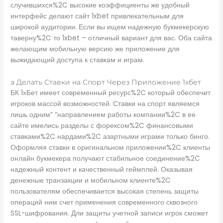
случившихся%2C высокие коэффициенты же удобный
интерфейс делают сайт 1xbet привлекательным для
широкой аудитории. Если вы ищем надежную букмекерскую
таверну%2C то 1xbet – отличный вариант для вас. Оба сайта
желающим мобильную версию же приложение для
выжидающий доступа к ставкам и играм.
а Делать Ставки на Спорт Через Приложение 1хбет
БК 1хБет имеет современный ресурс%2C который обеспечит
игроков массой возможностей. Ставки на спорт являемся
лишь одним” “направлением работы компании%2C в ее
сайте имелись разделы с форексом%2C финансовыми
ставками%2C нардами%2C азартными играми только бинго.
Оформляя ставки в оригинальном приложении%2C клиенты
онлайн букмекера получают стабильное соединение%2C
надежный контент и качественный геймплей. Оказывая
денежные транзакции и мобильном клиенте%2C
пользователям обеспечивается высокая степень защиты
операций ним счет применения современного сквозного
SSL-шифрования. Дли защиты учетной записи игрок сможет